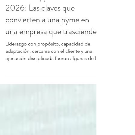
Evolución pyme Guatemala
2026: Las claves que
convierten a una pyme en
una empresa que trasciende
Liderazgo con propósito, capacidad de
adaptación, cercanía con el cliente y una
ejecución disciplinada fueron algunas de las
lecciones compartidas por representantes
de Wakami, Exotic Nat y Grupo La Cascada
durante Evolución Pyme Guatemala 2026.
(M&T)-. En un entorno donde las empresas
enfrentan consumidores más exigentes,
mercados globalizados y cambios
constantes, la permanencia ya no depende
únicamente de ofrecer un buen producto o