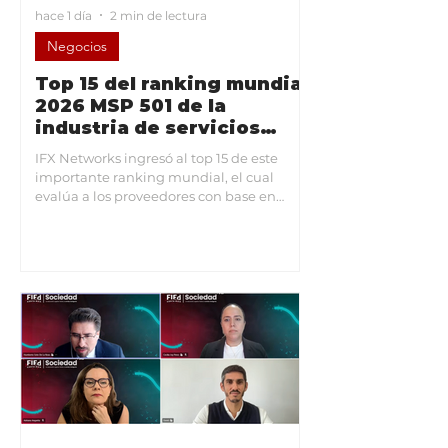
hace 1 día
2 min de lectura
Negocios
Top 15 del ranking mundial
2026 MSP 501 de la
industria de servicios
gestionados
IFX Networks ingresó al top 15 de este
importante ranking mundial, el cual
evalúa a los proveedores con base en
ingresos recurrentes, rentabilidad y
eficiencia operativa. (M&T)-. Con este
reconocimiento, la compañía destaca
como líder en la industria a nivel América
Latina. IFX alcanzó la posición 15 en este
ranking, destacando con mayor solidez
financiera, ingresos recurrentes y
eficiencia operativa del sector. La edición
2026 de este ranking ha sido una de las
más competi