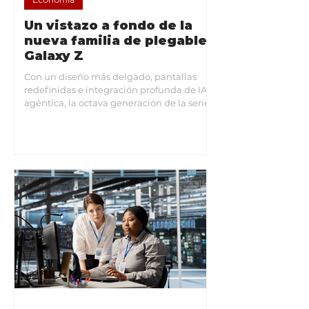
Un vistazo a fondo de la
nueva familia de plegables
Galaxy Z
Con un diseño más delgado, pantallas
redefinidas e integración profunda de IA
agéntica, la octava generación de la serie
Galaxy Z presenta el futuro de los
smartphones plegables. (M&T)-. Con la
presentación del Galaxy Z Fold8 Ultra,
Galaxy Z Fold8 y Galaxy Z Flip8, llegó al
mercado la octava generación de
plegables de Samsung, combinando
Inteligencia Artificial con un hardware
adaptado a diferentes estilos de vida y tres
diferentes experiencias. Galaxy Z Fold 8
Ultra: La ex