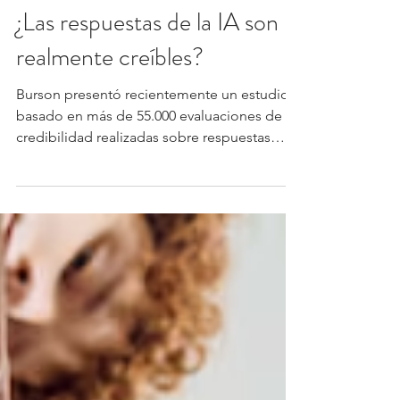
Luis Arevalo
12 jun
3 min de lectura
Actualidad
¿Las respuestas de la IA son
realmente creíbles?
Burson presentó recientemente un estudio
basado en más de 55.000 evaluaciones de
credibilidad realizadas sobre respuestas
generadas por inteligencia artificial,
revelando hallazgos sobre cómo las
audiencias perciben la información que
reciben. (M&T)-. El informe publicado por
Burson y titulado “La paradoja de la
credibilidad”, revela que existe una