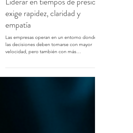
Walter Rivera
15 jul
2 min de lectura
Negocios
Liderar en tiempos de presión
exige rapidez, claridad y
empatía
Las empresas operan en un entorno donde
las decisiones deben tomarse con mayor
velocidad, pero también con más
sensibilidad hacia las personas. Los líderes
enfrentan presión para responder a cambios
del mercado, resolver problemas y cumplir
objetivos sin perder de vista el impacto que
cada decisión tiene sobre sus equipos. El
nuevo reto no es elegir entre rapidez o
empatía, sino integrar ambas capacidades