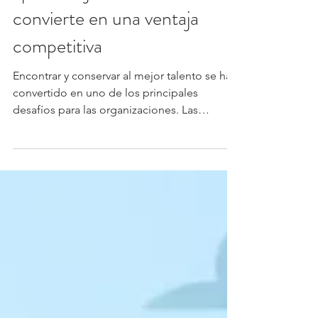
aprendizaje continuo se
convierte en una ventaja
competitiva
Encontrar y conservar al mejor talento se ha
convertido en uno de los principales
desafíos para las organizaciones. Las
expectativas de los colaboradores han
evolucionado y hoy la decisión de
permanecer en una empresa depende de
una combinación de factores que
trascienden el salario, obligando a las
compañías a replantear sus estrategias de
gestión del talento. (M&T).- De acuerdo con
Granja Roblealto, el mercado laboral actual
refleja un cambio en las prioridades de los
colab