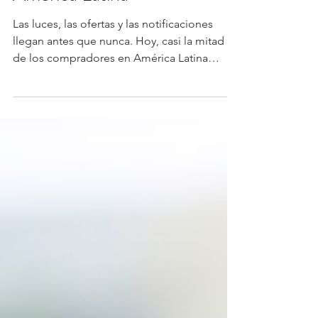
WhatsApp y la IA lideran las
compras de fin de año en
América Latina
Las luces, las ofertas y las notificaciones
llegan antes que nunca. Hoy, casi la mitad
de los compradores en América Latina
comienza a buscar promociones incluso
antes de noviembre , y más del 60% utiliza
inteligencia artificial (IA) para comparar
precios, recibir recomendaciones o
planificar sus compras navideñas. La
temporada alta de consumo ha cambiado
de ritmo, y las marcas que entienden este
nuevo comportamiento son las que logran
conectar primero con el cliente. (M&T)-