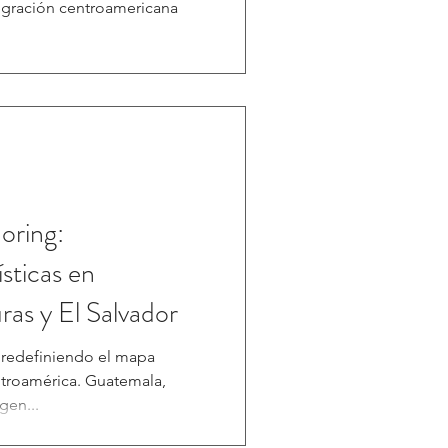
egración centroamericana
oring:
sticas en
as y El Salvador
ntroamérica. Guatemala,
gen...