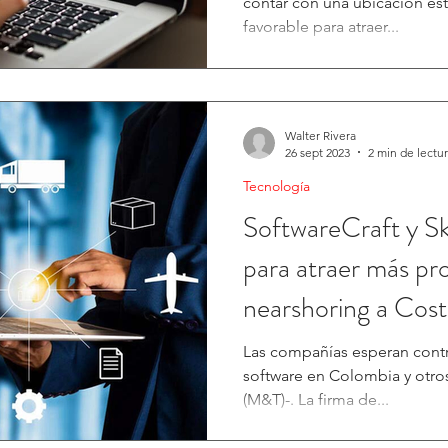
contar con una ubicación est
favorable para atraer...
Walter Rivera
26 sept 2023
2 min de lectu
Tecnología
SoftwareCraft y Sk
para atraer más pr
nearshoring a Cost
Las compañías esperan contr
software en Colombia y otro
(M&T)-. La firma de...