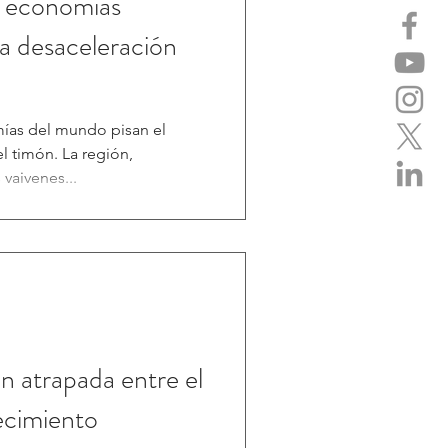
s economías
a desaceleración
ías del mundo pisan el
l timón. La región,
 vaivenes...
 atrapada entre el
recimiento