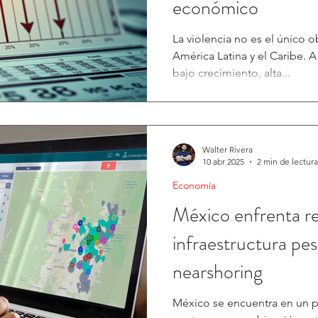
económico
La violencia no es el único 
América Latina y el Caribe. 
bajo crecimiento, alta...
Walter Rivera
10 abr 2025
2 min de lectura
Economía
México enfrenta r
infraestructura pes
nearshoring
México se encuentra en un p