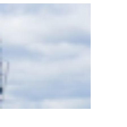
siglo? Esa es una de las preguntas que
buscará responder una nueva iniciativa que
reunirá evidencia, análisis y la participación
de diversos sectores para evaluar los avances
y desafíos que enfrenta el país en materia de
desarrollo humano. (M&T)-. El Banco
Centroamericano de Integración Económica
(BCIE) y el Programa de las Naciones Unidas
para el Desarrollo (PNUD) firmaron un
acuerdo de col