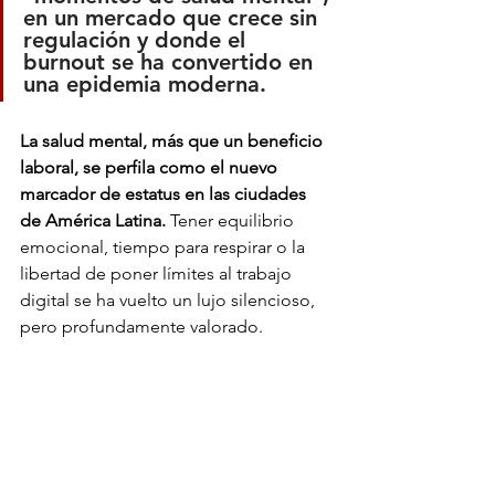
en un mercado que crece sin 
regulación y donde el 
burnout se ha convertido en 
una epidemia moderna.
La salud mental, más que un beneficio 
laboral, se perfila como el nuevo 
marcador de estatus en las ciudades 
de América Latina.
 Tener equilibrio 
emocional, tiempo para respirar o la 
libertad de poner límites al trabajo 
digital se ha vuelto un lujo silencioso, 
pero profundamente valorado.
Más: 
Brown Ale: la nueva propuesta 
artesanal de El Zapote en Guatemala
Actualidad
Life Style
Liderazgo