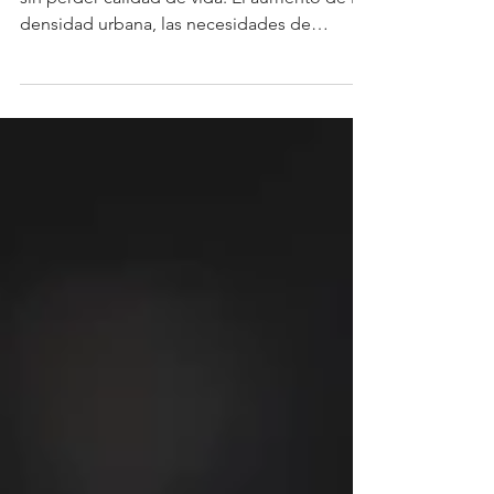
Las ciudades enfrentan el desafío de crecer
sin perder calidad de vida. El aumento de la
densidad urbana, las necesidades de
movilidad y la demanda de espacios
públicos obligan a fortalecer la coordinación
entre el sector público, la empresa privada y
las comunidades para construir entornos
más sostenibles y competitivos. (M&T).- Con
ese objetivo, AGRISAL, la Asociación La
Escalón y la Oficina de Planificación del Área
Metropolitana de San Salvador (OPAMSS)
reafirmaron su com