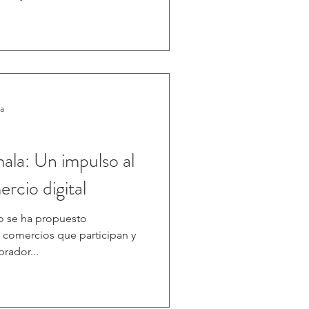
imiento. (M&T)-. Este
unciones avanzadas que
idad física, el desempeño
os, convirtiéndose así en un
estan por el bienestar y la
ra
la: Un impulso al
rcio digital
to se ha propuesto
s comercios que participan y
rador...