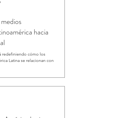
a
s medios
atinoamérica hacia
al
tá redefiniendo cómo los
ica Latina se relacionan con