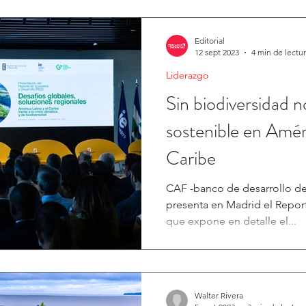
Editorial
12 sept 2023
4 min de lectu
Liderazgo
Sin biodiversidad n
sostenible en Améri
Caribe
CAF -banco de desarrollo de 
presenta en Madrid el Repor
que expone en detalle el...
Walter Rivera