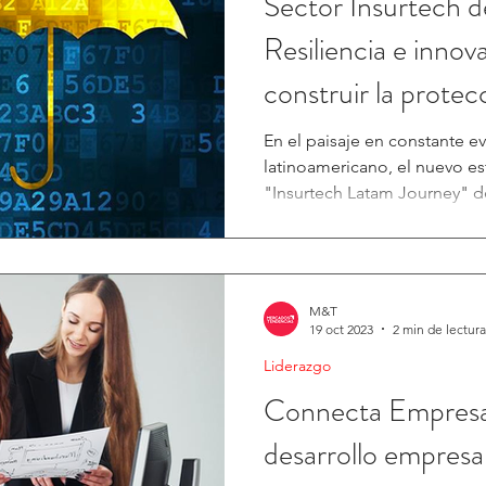
Sector Insurtech d
Resiliencia e innov
construir la protec
En el paisaje en constante e
latinoamericano, el nuevo es
"Insurtech Latam Journey" de 
M&T
19 oct 2023
2 min de lectura
Liderazgo
Connecta Empresar
desarrollo empresar