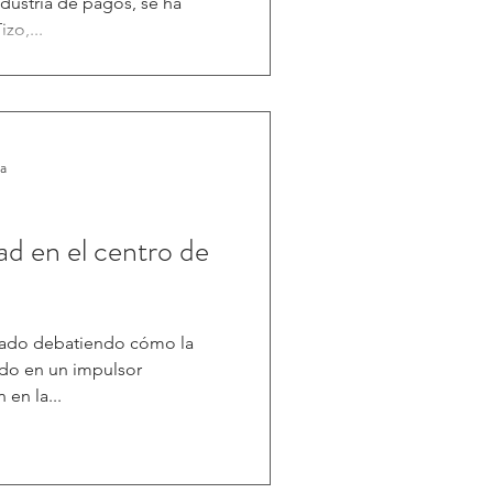
ndustria de pagos, se ha
zo,...
ra
idad en el centro de
ado debatiendo cómo la
ido en un impulsor
en la...