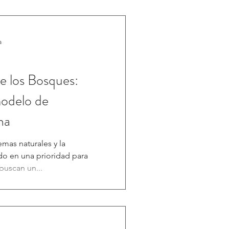
a
de los Bosques:
odelo de
na
emas naturales y la
do en una prioridad para
uscan un...