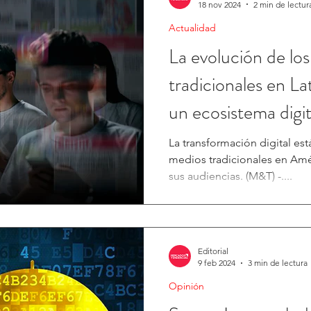
18 nov 2024
2 min de lectur
Actualidad
La evolución de lo
tradicionales en L
un ecosistema digit
La transformación digital es
medios tradicionales en Amér
sus audiencias. (M&T) -....
Editorial
9 feb 2024
3 min de lectura
Opinión