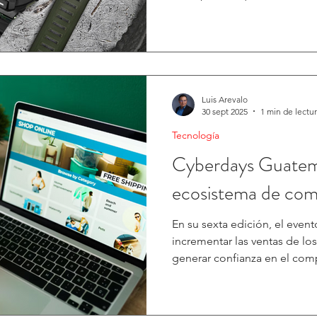
cuidar su salud y mantenerse en mov
nuevo ecosistema integra f
permiten monitorear la activ
deportivo y los hábitos diari
aliado clave para quienes apu
constancia. Dentro de sus modelos destacados se
Luis Arevalo
30 sept 2025
1 min de lectu
encuentr
Tecnología
Cyberdays Guatema
ecosistema de come
En su sexta edición, el even
incrementar las ventas de lo
generar confianza en el comp