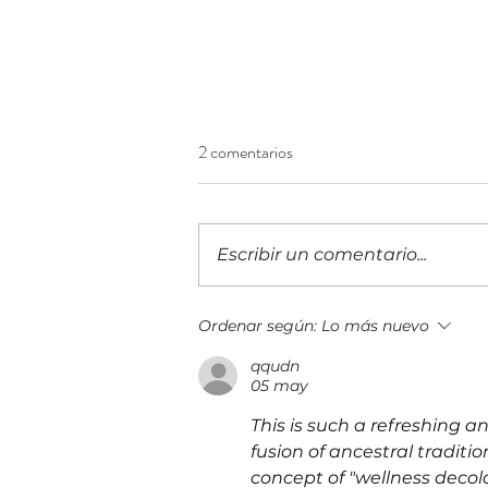
2 comentarios
Escribir un comentario...
Costa Rica inicia con un evento
Ordenar según:
Lo más nuevo
virtual la ruta hacia Innkind FiEd
qqudn
2026 para debatir el impacto de
05 may
la IA en las universidades
This is such a refreshing a
fusion of ancestral traditi
concept of "wellness decolon