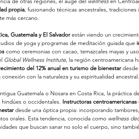
ncia de otras regiones, el auge del 
wellness
 en Centroa
dad propia
, fusionando técnicas ancestrales, tradiciones 
te más cercano.
ica, Guatemala y El Salvador
 están viendo un crecimient
estudios de yoga y programas de meditación guiada que 
i
os
 como ceremonias con cacao, temazcales mayas y uso 
l 
Global Wellness Institute
, la región centroamericana h
recimiento del 12% anual en turismo de bienestar
 desde 
conexión con la naturaleza y su espiritualidad ancestral
tigua Guatemala o Nosara en Costa Rica, la práctica de
as hindúes o occidentales. 
Instructoras centroamericanas 
nestar
 desde una óptica propia: incorporando tambores,
latos orales. Esta tendencia, conocida como 
wellness dec
dades que buscan sanar no solo el cuerpo, sino también