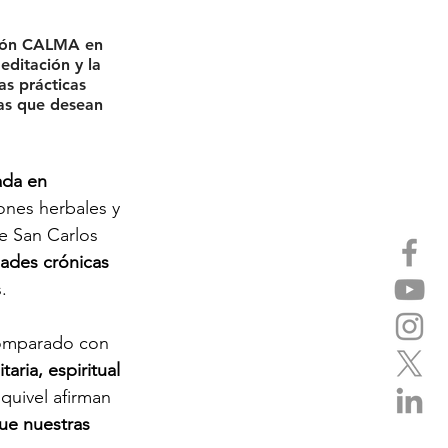
ción CALMA en 
ditación y la 
as prácticas 
as que desean 
ada en 
ones herbales y 
e San Carlos 
dades crónicas
.
comparado con 
ria, espiritual 
quivel afirman 
ue nuestras 