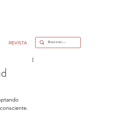
REVISTA
ud
optando 
 consciente. 