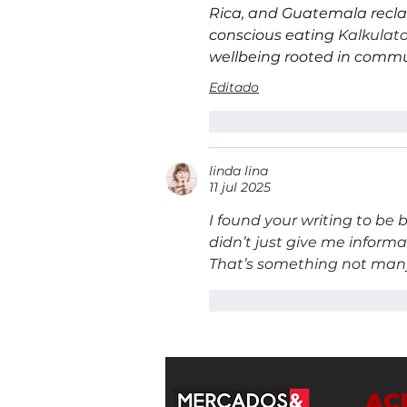
Rica, and Guatemala reclai
conscious eating 
Kalkulat
wellbeing rooted in commun
Editado
Me gusta
Reacciona
linda lina
11 jul 2025
I found your writing to be
didn’t just give me inform
That’s something not many 
Me gusta
Reacciona
AC