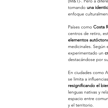
(M&T)-. Pero a difere
tomando 
una identi
enfoque culturalmen
Países como 
Costa R
centros de retiro, 
elementos autócton
medicinales. Según e
experimentado un 
c
destacándose por su 
En ciudades como An
se limita a influenci
resignificando el bie
lenguas nativas y re
espacio entre comuni
y el territorio.