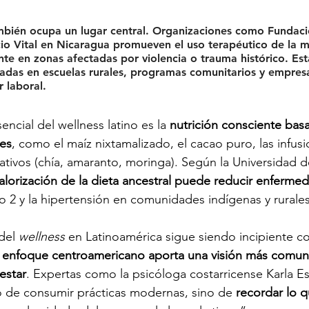
ambién ocupa un lugar central. Organizaciones como Funda
io Vital en Nicaragua promueven el uso terapéutico de la me
nte en zonas afectadas por violencia o trauma histórico. Est
adas en escuelas rurales, programas comunitarios y empres
r laboral.
cial del wellness latino es la 
nutrición consciente bas
les
, como el maíz nixtamalizado, el cacao puro, las infusi
ativos (chía, amaranto, moringa). Según la Universidad d
valorización de la dieta ancestral puede reducir enferme
o 2 y la hipertensión en comunidades indígenas y rurales
del 
wellness
 en Latinoamérica sigue siendo incipiente 
l enfoque centroamericano aporta una visión más comunita
estar
. Expertas como la psicóloga costarricense Karla Es
o de consumir prácticas modernas, sino de 
recordar lo q