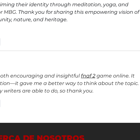
ming their identity through meditation, yoga, and 
or MBG
. Thank you for sharing this empowering vision of
ity, nature, and heritage.
r
 both encouraging and insightful 
fnaf 2
 game online. It 
ation—it gave me a better way to think about the topic. 
writers are able to do, so thank you.
r
ERCA DE NOSOTROS