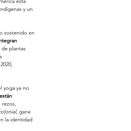
mérica está 
indígenas y un 
o sostenido en 
ntegran 
de plantas 
a 
2020, 
.
l yoga ya no 
están 
 rezos, 
olonial
, gana 
 la identidad 