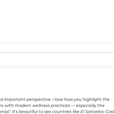
Más que una tienda: Universal
Costa
cumple 100 años como parte de
como 
la historia de las familias
expan
costarricenses
reuni
nd important perspective. I love how you highlight the 
ons with modern wellness practices — especially the 
ial." It's beautiful to see countries like El Salvador, Cos