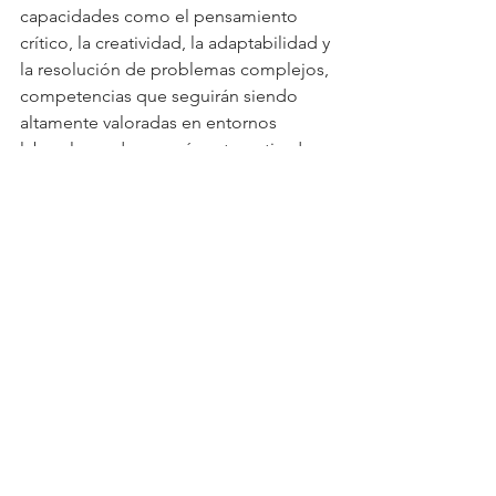
capacidades como el pensamiento 
crítico, la creatividad, la adaptabilidad y 
la resolución de problemas complejos, 
competencias que seguirán siendo 
altamente valoradas en entornos 
laborales cada vez más automatizados.
En definitiva, el liderazgo que 
demandan las generaciones Z y Alpha 
se caracteriza por ser más 
humano, 
transparente, inclusivo y orientado al 
desarrollo de las personas
. Las 
organizaciones que logren adaptarse a 
estas expectativas tendrán mayores 
posibilidades de atraer, comprometer 
y retener al talento que definirá el 
futuro del mercado laboral durante las 
próximas décadas.