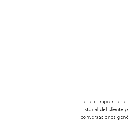
debe comprender el o
historial del client
conversaciones genér