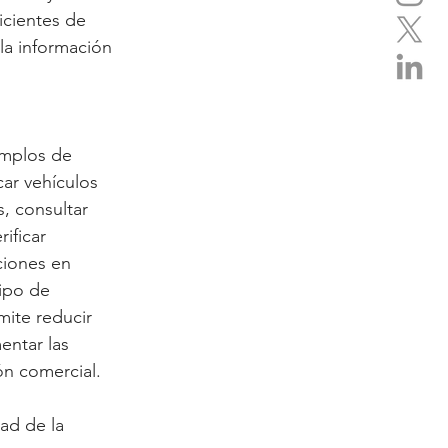
icientes de 
la información 
emplos de 
ar vehículos 
, consultar 
ificar 
ciones en 
ipo de 
mite reducir 
ntar las 
ón comercial.
ad de la 