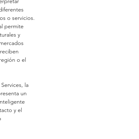
terpretar 
diferentes 
s o servicios. 
l permite 
urales y 
 mercados 
reciben 
región o el 
Services, la 
resenta un 
nteligente 
acto y el 
o 