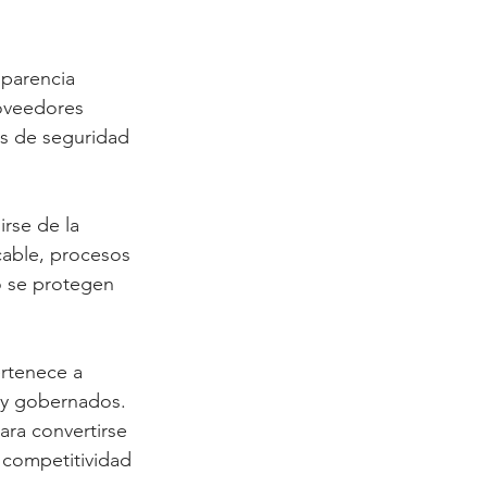
sparencia 
roveedores 
es de seguridad 
irse de la 
cable, procesos 
o se protegen 
ertenece a 
 y gobernados. 
ra convertirse 
a competitividad 