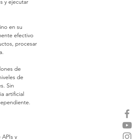
s y ejecutar 
ino en su 
ente efectivo 
uctos, procesar 
a.
lones de 
iveles de 
s. Sin 
artificial 
dependiente.
 APIs y 