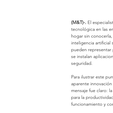
(M&T)-.
 El especiali
tecnológica en las e
hogar sin conocerla,
inteligencia artifici
pueden representar p
se instalan aplicaci
seguridad.
Para ilustrar este p
aparente innovación 
mensaje fue claro: la
para la productivida
funcionamiento y con