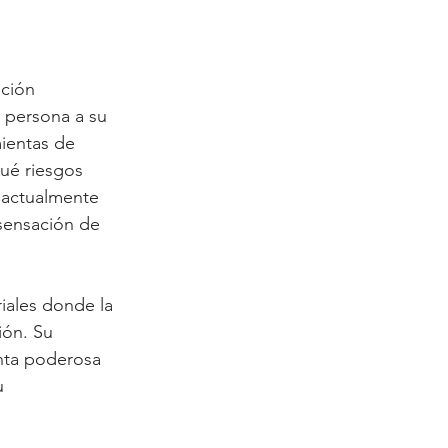
pción 
 persona a su 
ientas de 
qué riesgos 
 actualmente 
sensación de 
iales donde la 
ón. Su 
enta poderosa 
u 