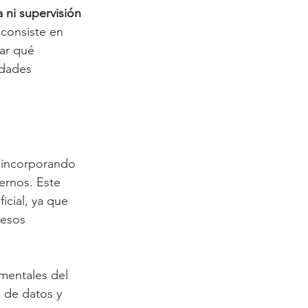
ca ni supervisión 
 consiste en 
ar qué 
idades 
 incorporando 
ernos. Este 
icial, ya que 
cesos 
mentales del 
 de datos y 