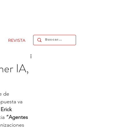
REVISTA
ner IA,
e de 
spuesta va 
 
Erick 
ia 
“Agentes 
anizaciones 