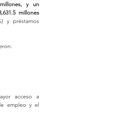
illones, y un 
,631.5 millones 
) y préstamos 
eron:
ayor acceso a 
de empleo y el 