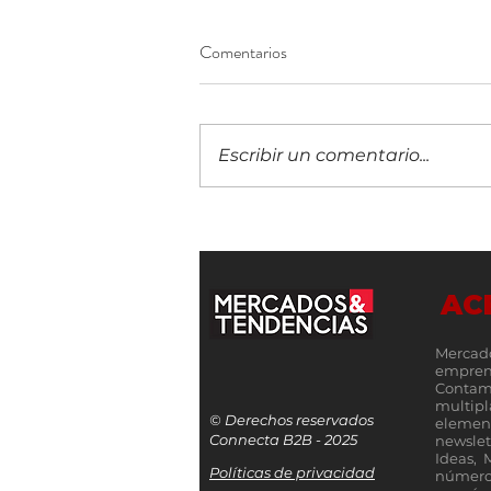
Comentarios
Escribir un comentario...
¡Construyendo el futuro
financiero! Llega a Guatemala la
IX edición del 5B Digital Summit
AC
Mercad
empren
Contamo
multip
© Derechos reservados
elemen
Connecta B2B - 2025
newslet
Ideas, 
Políticas de privacidad
número