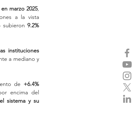
s en marzo 2025
, 
ones a la vista 
o subieron 
9.2% 
s instituciones 
nte a mediano y 
mento de 
+6.4% 
por encima del 
el sistema y su 