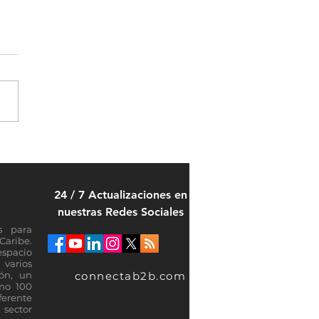
5 del ranking mundial 2026
01 de la industria de
cios gestionados
24 / 7 Actualizaciones en
nuestras Redes Sociales
s para
Caribe.
espacio
varios
connectab2b.com
ión, un
omo 100
ferente
sector