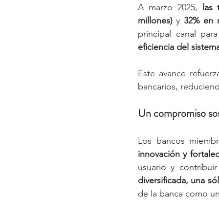
A marzo 2025, 
las 
millones)
 y 
32% en m
principal canal par
eficiencia del sistem
Este avance refuerza
bancarios, reduciend
Un compromiso sost
Los bancos miembr
innovación y fortale
usuario y contribu
diversificada, una só
de la banca como uno