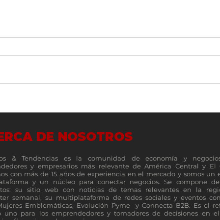
Un vistazo a fondo de la nueva
Top 1
familia de plegables Galaxy Z
MSP 5
servi
ERCA DE NOSOTROS
os & Tendencias es la comunidad de economía y negocio
dedores y empresarios más relevante de América Central y El 
s con más de 15 años de experiencia en el mercado y somos un 
lataforma y un núcleo para conectar negocios. Se compone de 
tos: su sitio web con noticias de temas relevantes en la reg
ter semanal, su multiplataforma de redes sociales y eventos c
Mujeres Emblemáticas, Evolución Pyme y Connecta B2B. Es el re
 uno para los emprendedores y tomadores de decisiones en el 