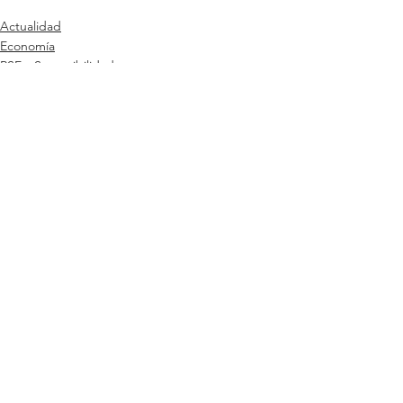
Actualidad
Economía
RSE y Sostenibilidad
Ver todo
Entradas relacionadas