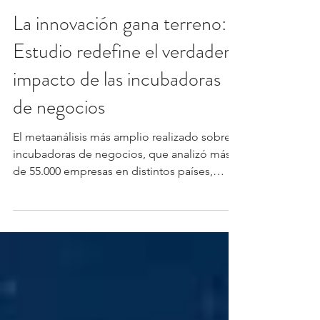
Luisa Velásquez
20 jul
3 min de lectura
Actualidad
La innovación gana terreno:
Estudio redefine el verdadero
impacto de las incubadoras
de negocios
El metaanálisis más amplio realizado sobre
incubadoras de negocios, que analizó más
de 55.000 empresas en distintos países,
concluye que estos programas sí impulsan la
innovación y favorecen el crecimiento
empresarial, pero cuestiona uno de los
argumentos más utilizados para
promoverlos: su capacidad para aumentar la
supervivencia de las empresas y generar más