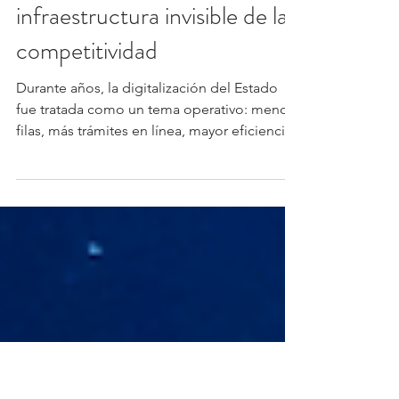
Editorial
15 abr
4 min de lectura
Opinión
Gobierno digital: La
infraestructura invisible de la
competitividad
Durante años, la digitalización del Estado
fue tratada como un tema operativo: menos
filas, más trámites en línea, mayor eficiencia
administrativa. Esa visión ya quedó obsoleta.
En la economía del siglo XXI, la calidad de
los servicios digitales del gobierno es un
determinante estructural de la
competitividad de un país, tan estratégico
como la infraestructura física o la estabilidad
macroeconómica. Por: Jaime García Director