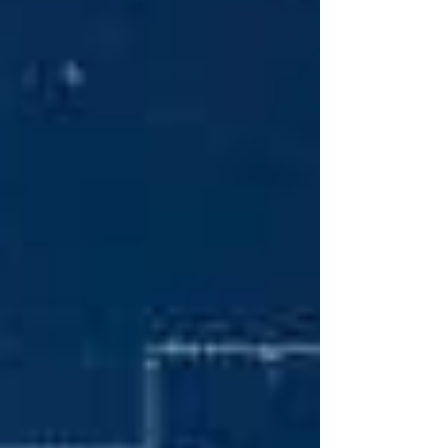
empleo. Durante años, las incubadoras de
negocios han sido consideradas una de las
principales herramientas para for