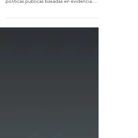
La décima edición de la Marcha por la
Ciencia refuerza el llamado a construir
políticas públicas basadas en evidencia.
(M&T).-En un contexto donde la toma de
decisiones informadas cobra cada vez mayor
relevancia, la promoción de la ciencia se
posiciona como un elemento clave para el
desarrollo sostenible de los países. En
Panamá, esta visión continúa ganando
espacio a través de iniciativas que buscan
acercar el conocimiento científico a la
sociedad y fortalecer su papel en la