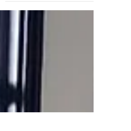
La iniciativa busca mejorar el diagnóstico y
tratamiento oportuno mediante el uso de
tecnologías nucleares en América Latina y el
Caribe. (M&T).- En momentos donde el
cáncer continúa siendo uno de los
principales desafíos de salud pública en la
región, el acceso a tecnologías médicas
avanzadas se vuelve determinante para
mejorar la calidad de vida de los pacientes.
En este escenario, la cooperación
internacional y el fortalecimiento de
capacidades técnicas surgen como factore