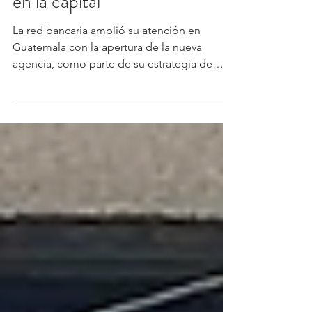
zona 15 y amplía su cobertura
en la capital
La red bancaria amplió su atención en
Guatemala con la apertura de la nueva
agencia, como parte de su estrategia de
expansión y fortalecimiento de la cercanía
con clientes en la ciudad capital. La nueva
sucursal fue concebida para ofrecer una
experiencia moderna, digital y confiable,
facilitando el acceso ágil a los servicios
financieros mediante atención personalizada
y un equipo especializado en soluciones
adaptadas a las necesidades de cada cliente.
Lea: ¿Por qué el estad