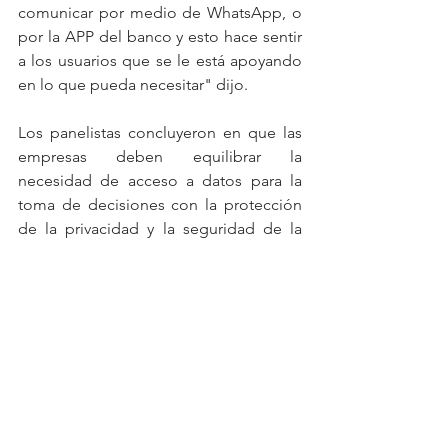
comunicar por medio de WhatsApp, o 
por la APP del banco y esto hace sentir 
a los usuarios que se le está apoyando 
en lo que pueda necesitar" dijo. 
Los panelistas concluyeron en que las 
empresas deben equilibrar la 
necesidad de acceso a datos para la 
toma de decisiones con la protección 
de la privacidad y la seguridad de la 
información de los usuarios y que se 
convierten en oportunidades para 
mejorar aún más la experiencia del 
usuario.
Le sugerimos: 
El Banco Mundial 
subraya desafíos y oportunidades en el 
avance digital global