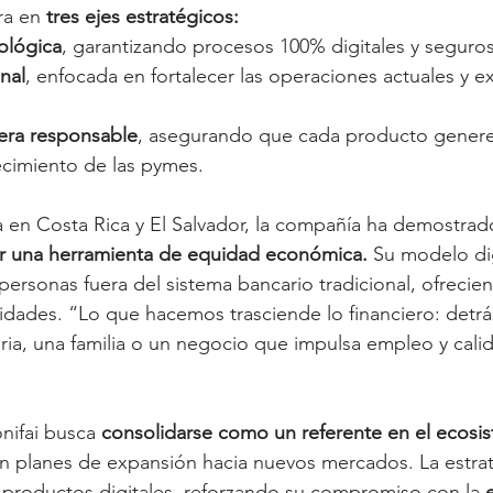
ra en 
tres ejes estratégicos:
ológica
, garantizando procesos 100% digitales y seguros
nal
, enfocada en fortalecer las operaciones actuales y e
iera responsable
, asegurando que cada producto genere 
ecimiento de las pymes.
 en Costa Rica y El Salvador, la compañía ha demostrad
r una herramienta de equidad económica.
 Su modelo dig
personas fuera del sistema bancario tradicional, ofrecie
idades. “Lo que hacemos trasciende lo financiero: detrá
oria, una familia o un negocio que impulsa empleo y calid
nifai busca 
consolidarse como un referente en el ecosis
on planes de expansión hacia nuevos mercados. La estrat
 productos digitales, reforzando su compromiso con la 