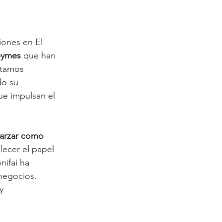
iones en El 
pymes
 que han 
stamos 
do su 
ue impulsan el 
Zarzar como 
alecer el papel 
nifai ha 
negocios. 
y 