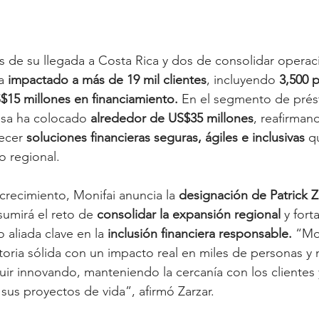
s de su llegada a Costa Rica y dos de consolidar operac
a 
impactado a más de 19 mil clientes
, incluyendo 
3,500 
$15 millones en financiamiento.
 En el segmento de pré
esa ha colocado 
alrededor de US$35 millones
, reafirman
ecer 
soluciones financieras seguras, ágiles e inclusivas
 q
o regional.
crecimiento, Monifai anuncia la 
designación de Patrick 
sumirá el reto de 
consolidar la expansión regional
 y fort
aliada clave en la 
inclusión financiera responsable.
 “Mo
oria sólida con un impacto real en miles de personas y 
ir innovando, manteniendo la cercanía con los clientes 
us proyectos de vida”, afirmó Zarzar.