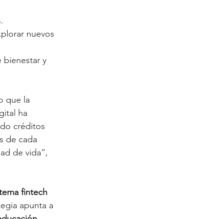
.
xplorar nuevos 
bienestar y 
o que la 
ital ha 
ndo créditos 
s de cada 
ad de vida”, 
tema fintech 
egia apunta a 
educación 