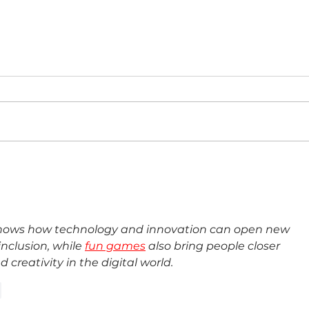
Evolución Pyme Guatemala 2026
Costa
reunió a más de 400 empresarios
Belén
estra
tradi
shows how technology and innovation can open new 
inclusion, while 
fun games
 also bring people closer 
reativity in the digital world. 
r