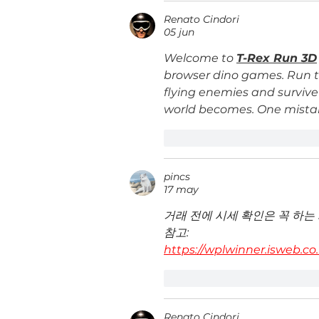
Renato Cindori
05 jun
Welcome to 
T-Rex Run 3D
browser dino games. Run t
flying enemies and survive 
world becomes. One mistak
Me gusta
Reacciona
pincs
17 may
거래 전에 시세 확인은 꼭 하는
참고:
https://wplwinner.isweb.co.
Me gusta
Reacciona
Renato Cindori