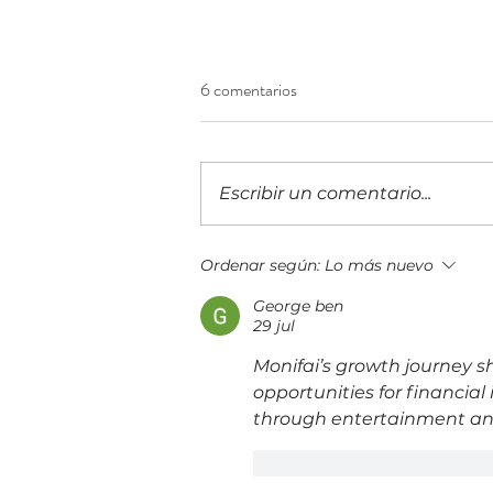
6 comentarios
Escribir un comentario...
Contrato eólico de US$350
Ordenar según:
Lo más nuevo
millones consolida a Panamá
George ben
como destino de inversión
29 jul
energética
Monifai’s growth journey 
opportunities for financial 
through entertainment and c
Me gusta
Reacciona