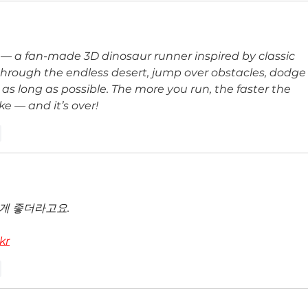
 — a fan-made 3D dinosaur runner inspired by classic 
hrough the endless desert, jump over obstacles, dodge
as long as possible. The more you run, the faster the 
e — and it’s over!
r
 게 좋더라고요.
kr
r