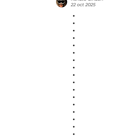
22 oct 2025
dashboardBasketball 
dashboardBasket Ra
dashboardBullet Bros
dashboardCookie Click
dashboardDrift Boss
dashboardDrift Hunte
dashboardDrive Mad
dashboardEggy Car
dashboardGeometry 
dashboardGladihoppe
dashboardLevel Devil
dashboardMonkey Ma
dashboardPacman
dashboardRetro Bowl 
dashboardRun Dino R
dashboardSlope Gam
dashboardSpace Wav