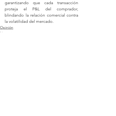
garantizando que cada transacción 
proteja el P&L del comprador, 
blindando la relación comercial contra 
la volatilidad del mercado.
Opinión
Negocios
Actualidad
Ver todo
Entradas relacionadas