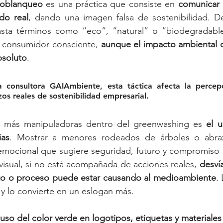
coblanqueo
 es una práctica que consiste en 
comunicar 
do real
, dando una imagen falsa de sostenibilidad. 
sta términos como “eco”, “natural” o “biodegradable”,
l consumidor consciente, 
aunque el impacto ambiental d
bsoluto
. 
rzos reales de sostenibilidad empresarial
.
s más manipuladoras dentro del greenwashing es 
el 
ias
. Mostrar a menores rodeados de árboles o abraz
mocional que sugiere seguridad, futuro y compromiso e
visual, si no está acompañada de acciones reales, 
desvía
to o proceso puede estar causando al medioambiente
 y lo convierte en un eslogan más.
buso del color verde en logotipos, etiquetas y materiale