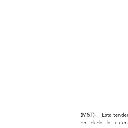
(M&T)-. 
 Esta tende
en duda la autent