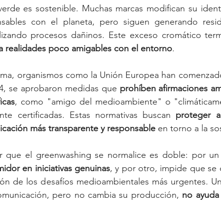
erde es sostenible. Muchas marcas modifican su identid
sables con el planeta, pero siguen generando resid
lizando procesos dañinos. Este exceso cromático term
a realidades poco amigables con el entorno
.
ama, organismos como la Unión Europea han comenzado 
24, se aprobaron medidas que 
prohíben afirmaciones am
icas
, como "amigo del medioambiente" o "climáticamen
te certificadas. Estas normativas buscan 
proteger a
cación más transparente y responsable
 en torno a la so
ir que el greenwashing se normalice es doble: por un
idor en iniciativas genuinas
, y por otro, impide que se d
ución de los desafíos medioambientales más urgentes. U
omunicación, pero no cambia su producción, 
no ayuda 