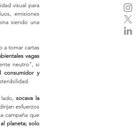
ad visual para 
uos, emisiones 
ina siendo una 
a tomar cartas 
bientales vagas 
te neutro", si 
l consumidor y 
stenibilidad.
 lado, 
socava la 
irijan esfuerzos 
na campaña que 
al planeta; solo 