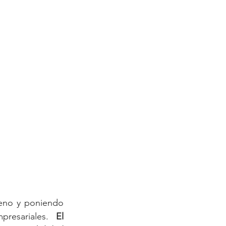
eno y poniendo 
resariales. 
El 