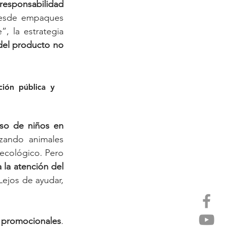
responsabilidad 
Desde empaques 
 la estrategia 
el producto no 
De acuerdo con la consultora GAIAmbiente, esta táctica afecta la percepción pública y 
uso de niños en 
ando animales 
cológico. Pero 
 la atención del 
. Lejos de ayudar, 
s promocionales
. 