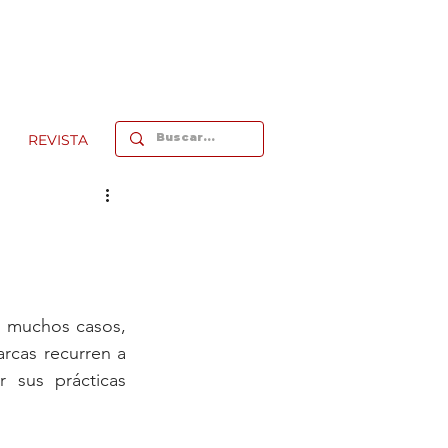
REVISTA
n muchos casos, 
en un recurso de marketing. En el afán por parecer sostenibles, muchas marcas recurren a 
r sus prácticas 