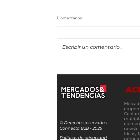
Comentarios
Escribir un comentario...
¡Construyendo el futuro
financiero! Llega a Guatemala la
IX edición del 5B Digital Summit
AC
Mercad
empren
Contamo
multip
© Derechos reservados
elemen
Connecta B2B - 2025
newslet
Ideas, 
Políticas de privacidad
número