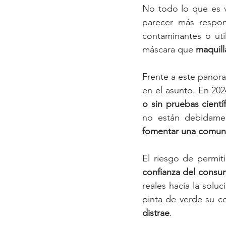
No todo lo que es v
parecer más respon
contaminantes o uti
máscara que 
maquill
Frente a este panor
en el asunto. En 20
o sin pruebas científ
no están debidamen
fomentar una comuni
El riesgo de permit
confianza del consum
reales hacia la sol
pinta de verde su c
distrae
.