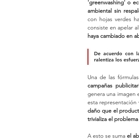
'greenwashing' o e
ambiental sin respal
con hojas verdes ha
consiste en apelar a
haya cambiado en a
ralentiza los esfue
Una de las fórmula
campañas publicitar
genera una imagen e
esta representación 
daño que el produc
trivializa el problema
A esto se suma 
el a