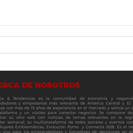
Un vistazo a fondo de la nueva
Top 1
familia de plegables Galaxy Z
MSP 5
servi
ERCA DE NOSOTROS
os & Tendencias es la comunidad de economía y negocio
dedores y empresarios más relevante de América Central y El 
s con más de 15 años de experiencia en el mercado y somos un 
lataforma y un núcleo para conectar negocios. Se compone de 
tos: su sitio web con noticias de temas relevantes en la reg
ter semanal, su multiplataforma de redes sociales y eventos c
Mujeres Emblemáticas, Evolución Pyme y Connecta B2B. Es el re
 uno para los emprendedores y tomadores de decisiones en el 