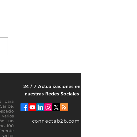
5 del ranking mundial 2026
01 de la industria de
cios gestionados
24 / 7 Actualizaciones en
nuestras Redes Sociales
s para
Caribe.
espacio
varios
connectab2b.com
ión, un
omo 100
ferente
sector