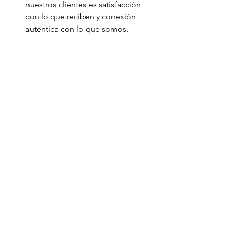
nuestros clientes es satisfacción 
con lo que reciben y conexión 
auténtica con lo que somos. 
Sabor, color u objeto que 
representa la marca 
Si Claro fuera un sabor, sería 
“menta fresca”, vibrante, 
energética, confiable… ese 
impulso que revitaliza y te 
acompaña en cada momento del 
día. Como color, sería por 
supuesto el rojo, el color de la 
pasión, la innovación y la conexión 
humana. 
Negocios
Economía
Actualidad