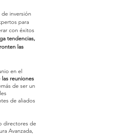
de inversión 
xpertos para 
rar con éxitos 
ega tendencias, 
ronten las 
nio en el 
 las reuniones 
emás de ser un 
les 
tes de aliados 
o directores de 
ura Avanzada, 