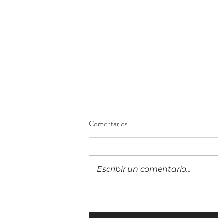
Comentarios
Escribir un comentario...
Top 15 del ranking mundial 2026
MSP 501 de la industria de