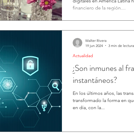
digitales en América Latina
financiero de la región....
Walter Rivera
19 jun 2024
3 min de lectura
Actualidad
¿Son inmunes al fr
instantáneos?
En los últimos años, las tran
transformado la forma en qu
en día, con la...