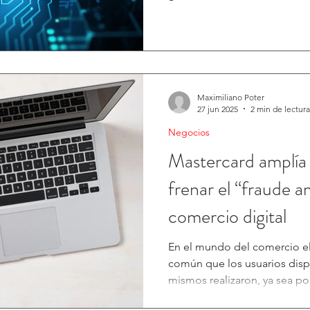
usuarias. A las viejas táctic
ataques automatizados, pag
cada vez más creíbles , pote
artificial. En este escenario,
opcional: es una condición pa
Maximiliano Poter
27 jun 2025
2 min de lectura
Negocios
Mastercard amplía 
frenar el “fraude a
comercio digital
En el mundo del comercio el
común que los usuarios disp
mismos realizaron, ya sea por