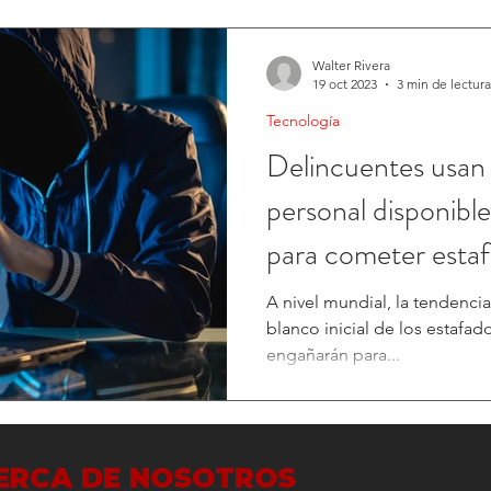
Walter Rivera
19 oct 2023
3 min de lectura
Tecnología
Delincuentes usan
personal disponible
para cometer estaf
A nivel mundial, la tendencia
blanco inicial de los estafad
engañarán para...
ERCA DE NOSOTROS