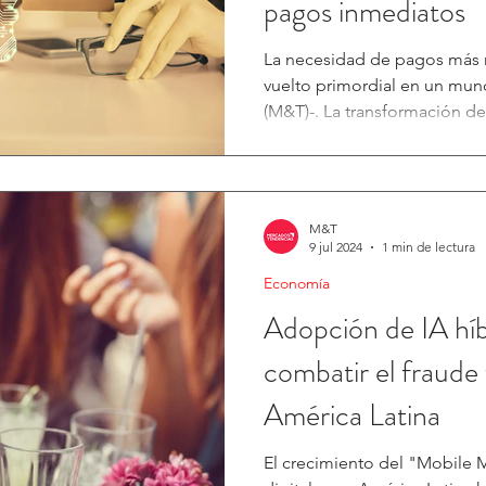
pagos inmediatos
La necesidad de pagos más r
vuelto primordial en un mun
(M&T)-. La transformación del
M&T
9 jul 2024
1 min de lectura
Economía
Adopción de IA híb
combatir el fraude 
América Latina
El crecimiento del "Mobile M