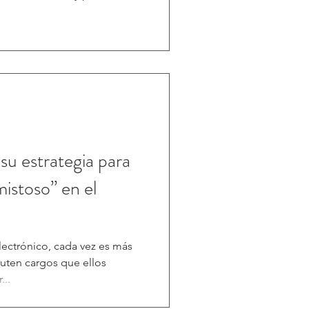
as de fraude se suman ahora
os en tiempo real y campañas
nciadas por inteligencia
 prepararse para 2026 ya no es
ra sostener la confianza y la
continuidad de los negocios. (M&T)- En
su estrategia para
mistoso” en el
ectrónico, cada vez es más
uten cargos que ellos
...