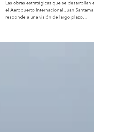
competitividad en Costa Rica
Las obras estratégicas que se desarrollan en
el Aeropuerto Internacional Juan Santamaría
responde a una visión de largo plazo
orientada a fortalecer la capacidad operativa,
acompañar el crecimiento sostenido del
tráfico aéreo y consolidar al aeropuerto
como una plataforma estratégica para el
desarrollo económico y turístico del país.
(M&T)-. Estas obras forman parte del Plan
Maestro 2023–2042, cuyo objetivo es
garantizar que la infraestructura evolucione
al ritmo de la demand