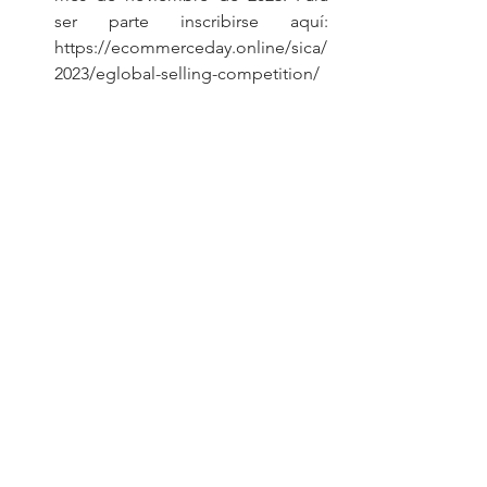
ser parte inscribirse aquí: 
https://ecommerceday.online/sica/
2023/eglobal-selling-competition/
Programa Cluster de Aceleración 
en Retail Digital Commerce:
 tiene 
como objetivo generar un ámbito 
propicio para que un grupo de 
retailers y marcas de distintos 
países e industrias, en forma 
colaborativa, se “aceleren” en el 
desafío de lograr que superen en 
forma sostenible los dos dígitos 
con rentabilidad. ¡Optimiza el 
Funnel de Conversión y de 
Operaciones y acelera el 
crecimiento de tu empresa! 
https://ecommerceday.online/sica/
2023/cluster-de-aceleracion-en-