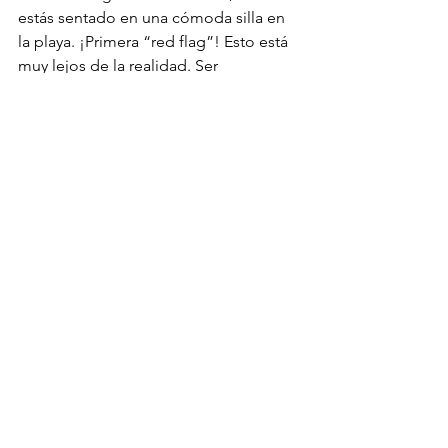
estás sentado en una cómoda silla en 
la playa. ¡Primera “red flag”! Esto está 
muy lejos de la realidad. Ser 
estratégico al escoger una academia 
significa que quieres construir criterio 
antes de tomar riesgos. Significa saber 
filtrar la información y no dejarse llevar 
por promesas vacías. Significa, en 
última instancia, asumir el control de 
tus finanzas con conocimiento y 
propósito.
Porque al final del día, el 
verdadero rendimiento no se 
mide solo en números, sino 
en la tranquilidad de saber 
que estás avanzando con 
pasos firmes hacia una meta 
clara, con herramientas 