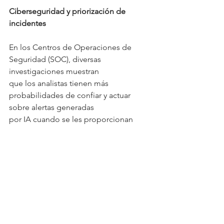
Ciberseguridad y priorización de 
incidentes
En los Centros de Operaciones de 
Seguridad (SOC), diversas 
investigaciones muestran
que los analistas tienen más 
probabilidades de confiar y actuar 
sobre alertas generadas
por IA cuando se les proporcionan 
explicaciones. Los estudios sobre 
sistemas explicables
de detección de intrusiones 
demuestran que las explicaciones a 
nivel de variables
reducen las investigaciones de falsos 
positivos y aceleran la clasificación de 
incidentes,