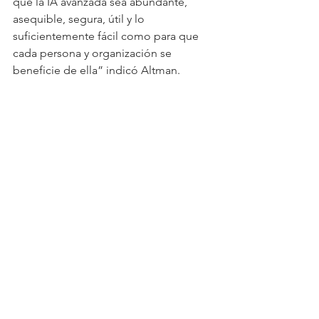
que la IA avanzada sea abundante, 
asequible, segura, útil y lo 
suficientemente fácil como para que 
cada persona y organización se 
beneficie de ella” indicó Altman.
Economía
Actualidad
Ver todo
Entradas relacionadas