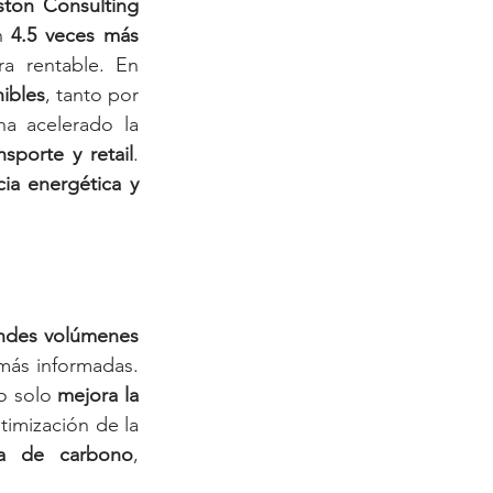
ton Consulting 
n 
4.5 veces más 
a rentable. En 
ibles
, tanto por 
a acelerado la 
nsporte y retail
. 
ia energética y 
ndes volúmenes 
, lo que permite a las empresas tomar decisiones más informadas. 
o solo 
mejora la 
timización de la 
la de carbono
, 