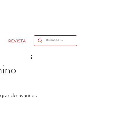
REVISTA
mino
ogrando avances 