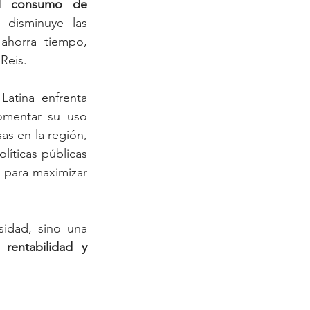
l consumo de 
disminuye las 
horra tiempo, 
Reis.
atina enfrenta 
omentar su uso 
s en la región, 
líticas públicas 
s
 para maximizar 
El avance de la IA en la sostenibilidad empresarial no solo es una necesidad, sino una 
rentabilidad y 