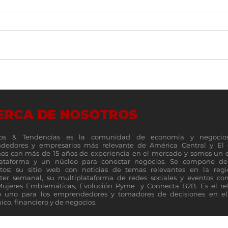
Más que una tienda: Universal
Costa
cumple 100 años como parte de
como 
la historia de las familias
expan
ERCA DE NOSOTROS
costarricenses
reuni
os & Tendencias es la comunidad de economía y negocio
dedores y empresarios más relevante de América Central y El 
s con más de 15 años de experiencia en el mercado y somos un 
lataforma y un núcleo para conectar negocios. Se compone de 
tos: su sitio web con noticias de temas relevantes en la reg
ter semanal, su multiplataforma de redes sociales y eventos c
Mujeres Emblemáticas, Evolución Pyme y Connecta B2B. Es el re
 uno para los emprendedores y tomadores de decisiones en el 
co, financiero y de negocios.