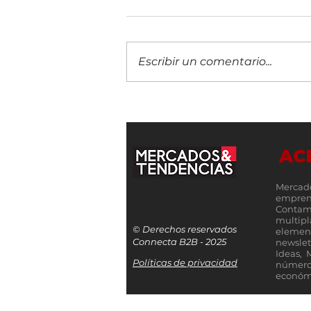
Escribir un comentario...
Costa Rica inicia con un evento
virtual la ruta hacia Innkind FiEd
2026 para debatir el impacto de
AC
la IA en las universidades
Mercad
empren
Contamo
multip
© Derechos reservados
elemen
Connecta B2B - 2025
newslet
Ideas, 
Políticas de privacidad
número
económi