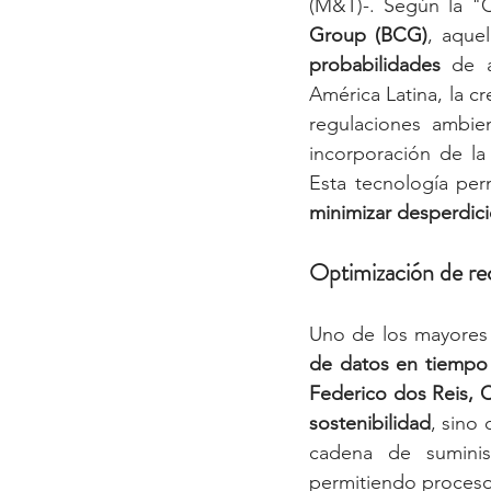
(M&T)-. Según la "
Group (BCG)
, aquel
probabilidades
 de a
América Latina, la c
regulaciones ambie
incorporación de la
Esta tecnología per
minimizar desperdic
Optimización de re
Uno de los mayores 
de datos en tiempo 
Federico dos Reis,
sostenibilidad
, sino
cadena de suminis
permitiendo procesos