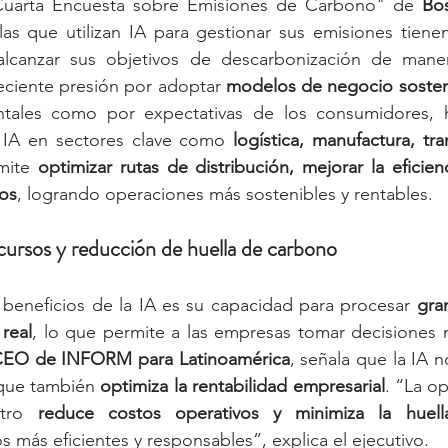
Cuarta Encuesta sobre Emisiones de Carbono" de 
Bos
las que utilizan IA para gestionar sus emisiones tiene
lcanzar sus objetivos de descarbonización de maner
reciente presión por adoptar 
modelos de negocio sosten
ntales como por expectativas de los consumidores, h
 IA en sectores clave como 
logística, manufactura, tra
mite 
optimizar rutas de distribución, mejorar la eficienc
ios
, logrando operaciones más sostenibles y rentables.
cursos y reducción de huella de carbono
beneficios de la IA es su capacidad para procesar 
gra
real
 CEO de INFORM para Latinoamérica
, señala que la IA n
 que también 
optimiza la rentabilidad empresarial
. “La op
tro 
reduce costos operativos y minimiza la huel
 más eficientes y responsables”, explica el ejecutivo.