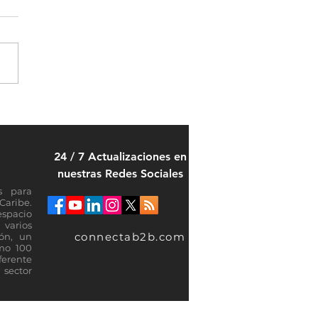
 Rica consolida a Colombia
mercado estratégico para la
sión de su industria de
24 / 7 Actualizaciones en
ones
nuestras Redes Sociales
s para
Caribe.
espacio
varios
connectab2b.com
ión, un
omo 100
ferente
sector