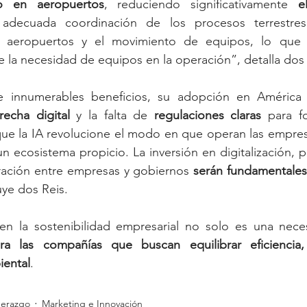
o en aeropuertos
, reduciendo significativamente 
e
adecuada coordinación de los procesos terrestres 
 aeropuertos y el movimiento de equipos, lo que a
 la necesidad de equipos en la operación”, detalla dos 
e innumerables beneficios, su adopción en América L
recha digital
 y la falta de 
regulaciones claras
 para f
ue la IA revolucione el modo en que operan las empresa
un ecosistema propicio. La inversión en digitalización, po
ación entre empresas y gobiernos 
serán fundamentale
uye dos Reis.
ra las compañías que buscan equilibrar eficiencia, 
iental
.
derazgo
Marketing e Innovación