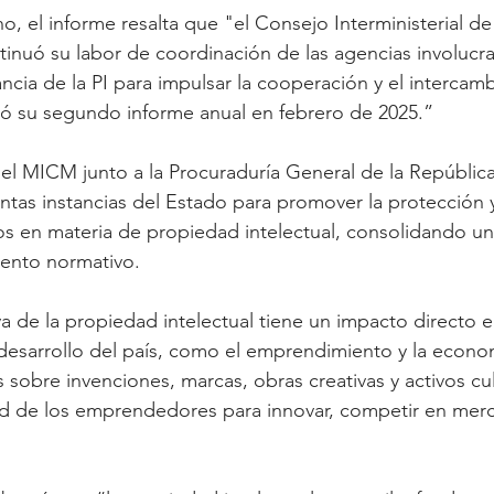
o, el informe resalta que "el Consejo Interministerial d
ntinuó su labor de coordinación de las agencias involucra
ncia de la PI para impulsar la cooperación y el intercam
có su segundo informe anual en febrero de 2025.” 
 el MICM junto a la Procuraduría General de la República,
intas instancias del Estado para promover la protección y
tos en materia de propiedad intelectual, consolidando u
ento normativo.
va de la propiedad intelectual tiene un impacto directo e
 desarrollo del país, como el emprendimiento y la econom
 sobre invenciones, marcas, obras creativas y activos cul
dad de los emprendedores para innovar, competir en mer