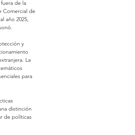
fuera de la 
te Comercial de 
al año 2025, 
isonó.
otección y 
icionamiento 
xtranjera. La 
temáticos 
enciales para 
ticas 
una distinción 
 de políticas 