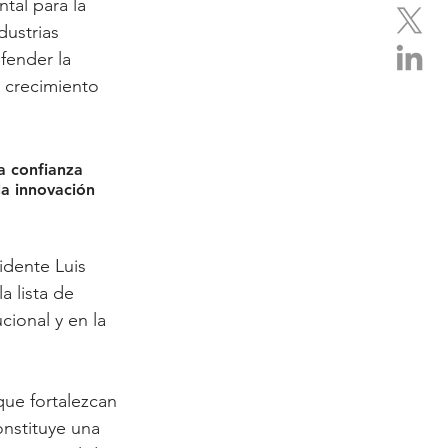
tal para la 
dustrias 
fender la 
l crecimiento 
a confianza 
la innovación 
idente Luis 
a lista de 
ional y en la 
ue fortalezcan 
nstituye una 