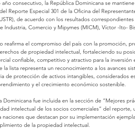
 año consecutivo, la República Dominicana se mantiene 
 del Reporte Especial 301 de la Oficina del Representan
USTR), de acuerdo con los resultados correspondientes 
de Industria, Comercio y Mipymes (MICM), Víctor -Ito- B
o reafirma el compromiso del país con la promoción, pr
erechos de propiedad intelectual, fortaleciendo su pos
al confiable, competitivo y atractivo para la inversión e
 la lista representa un reconocimiento a los avances sis
a de protección de activos intangibles, considerados es
prendimiento y el crecimiento económico sostenible.
 Dominicana fue incluida en la sección de “Mejores prác
edad intelectual de los socios comerciales” del reporte, 
a naciones que destacan por su implementación ejemplar
limiento de la propiedad intelectual.  