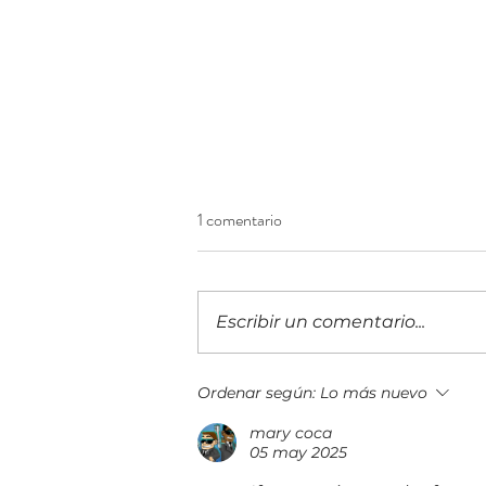
1 comentario
Escribir un comentario...
Top 15 del ranking mundial 2026
Ordenar según:
Lo más nuevo
MSP 501 de la industria de
mary coca
servicios gestionados
05 may 2025