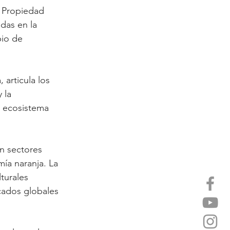
e Propiedad 
das en la 
bio de 
 articula los 
 la 
n ecosistema 
n sectores 
ía naranja. La 
turales 
cados globales 