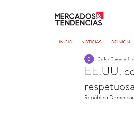
INICIO
NOTICIAS
OPINIÓN
Carlos Guisarre
1 m
EE.UU. co
respetuosa
República Dominicana