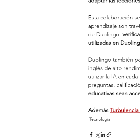
adaptar las leccione
Esta colaboración se
aprendizaje son trav
de Duolingo, 
verific
utilizadas en Duolin
Duolingo también pon
inglés de alto rendim
utilizar la IA en cad
preguntas, calificac
educativas sean acce
Además 
Turbulencia
Tecnología