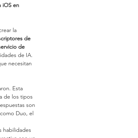
n iOS en 
rear la 
criptores de 
ervicio de 
idades de IA. 
que necesitan 
ron. Esta 
a de los tipos 
respuestas son 
 como Duo, el 
s habilidades 