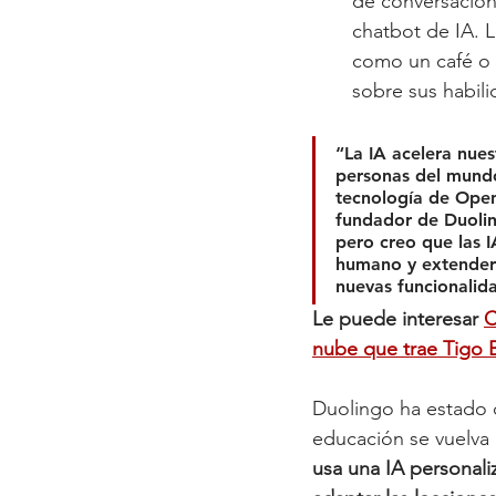
de conversación
chatbot de IA. L
como un café o u
sobre sus habili
“La IA acelera nues
personas del mundo
tecnología de OpenA
fundador de Duolin
pero creo que las I
humano y extenderl
nuevas funcionalid
Le puede interesar 
C
nube que trae Tigo 
Duolingo ha estado 
educación se vuelva 
usa una IA personali