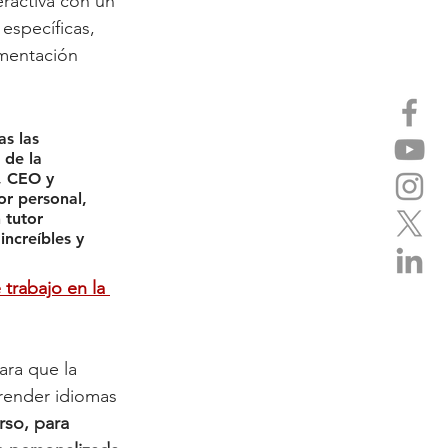
ractiva con un 
específicas, 
imentación 
s las 
de la 
, CEO y 
r personal, 
 tutor 
ncreíbles y 
 trabajo en la 
ra que la 
prender idiomas 
rso, para 