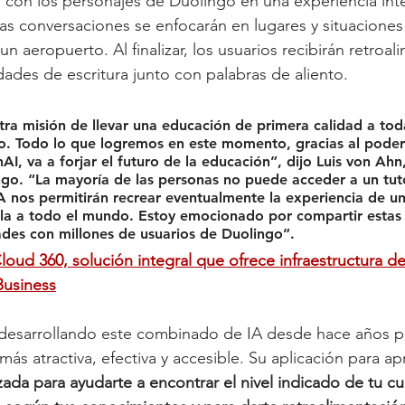
 con los personajes de Duolingo en una experiencia inte
as conversaciones se enfocarán en lugares y situaciones 
n aeropuerto. Al finalizar, los usuarios recibirán retroal
dades de escritura junto con palabras de aliento. 
tra misión de llevar una educación de primera calidad a toda
. Todo lo que logremos en este momento, gracias al poder 
I, va a forjar el futuro de la educación”, dijo Luis von Ahn
go. “La mayoría de las personas no puede acceder a un tuto
A nos permitirán recrear eventualmente la experiencia de un
a a todo el mundo. Estoy emocionado por compartir estas i
ades con millones de usuarios de Duolingo”.
loud 360, solución integral que ofrece infraestructura de
Business
desarrollando este combinado de IA desde hace años pa
más atractiva, efectiva y accesible. Su aplicación para a
zada para ayudarte a encontrar el nivel indicado de tu cu