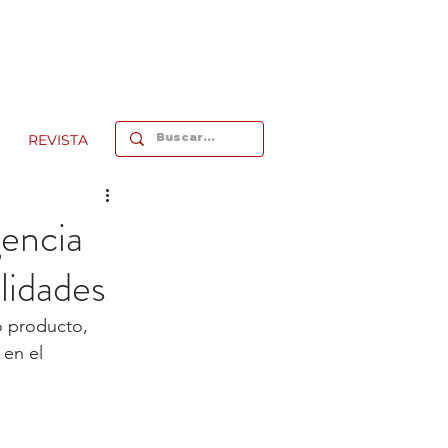
REVISTA
gencia
alidades
o producto, 
en el 