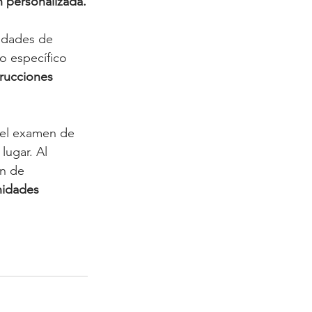
n personalizada.
idades de 
o específico 
trucciones 
 el examen de 
lugar. Al 
ón de 
nidades 