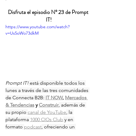
Disfruta el episodio N° 23 de Prompt 
IT!
https://www.youtube.com/watch?
v=Us5oWo73dkM
Prompt IT!
 está disponible todos los 
lunes a través de las tres comunidades 
de Connecta B2B: 
IT NOW
, 
Mercados 
& Tendencias
 y 
Construir
, además de 
su propio 
canal de YouTube
, la 
plataforma 
1000 CIOs Club
 y en 
formato 
podcast
, ofreciendo un 
alcance amplio y especializado para 