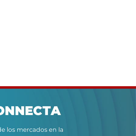
empresariales y fortalezas
institucionales (M&T)- Un estudio
regional elaborado por CAF (banco de
desarrollo de América Latina y el Caribe)
Únete
y el Centro de Pensamiento de la
Universidad EIA identificó un conjunto
preliminar de oportunidades de
inversión que supera los US$381
millones, destinado a impulsar la
productividad, la compet
CONNECTA
de los mercados en la