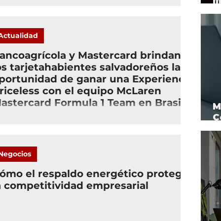
m
t
Actualidad
ancoagrícola y Mastercard brindan a
os tarjetahabientes salvadoreños la
portunidad de ganar una Experiencia
riceless con el equipo McLaren
astercard Formula 1 Team en Brasil
M
C
v
Negocios
ómo el respaldo energético protege
a competitividad empresarial