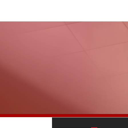
Somos la comun
economía y nego
América Central y