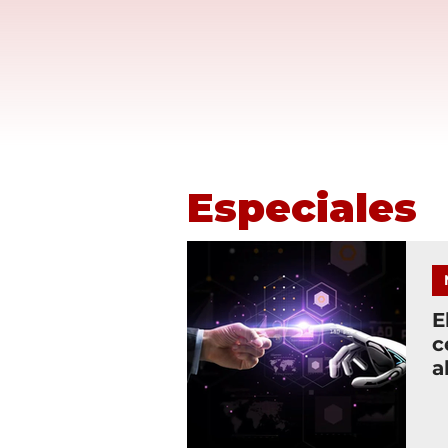
Especiales
E
c
a