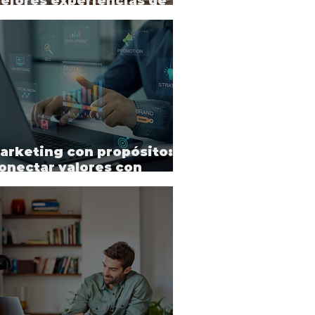
ejores experiencias de
rabajo
arketing con propósito:
onectar valores con
ocación