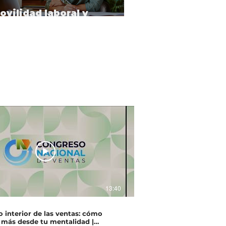
ovilidad laboral y
ontratación internacional
13:40
o interior de las ventas: cómo
Autoridad que genera neg
 más desde tu mentalidad |
Morazán | Congreso Naci