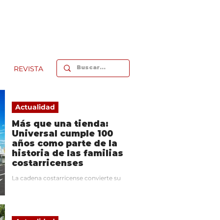
REVISTA
Actualidad
Más que una tienda:
Universal cumple 100
años como parte de la
historia de las familias
costarricenses
La cadena costarricense convierte su
centenario en una celebración de los
recuerdos compartidos por varias
generaciones. En lugar de poner la
marca en el centro, busca que sean sus