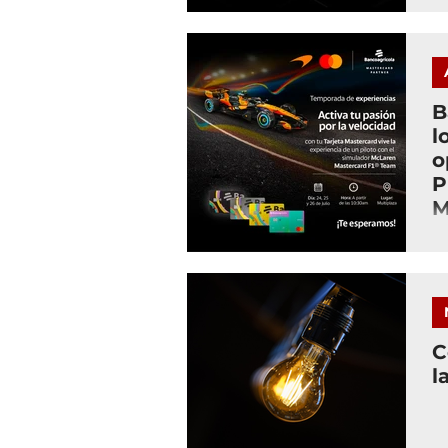
B
l
o
P
M
C
l