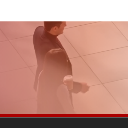
Ventas Costa Rica 2026
Abdiel
idad de
cios de
 El Caribe.