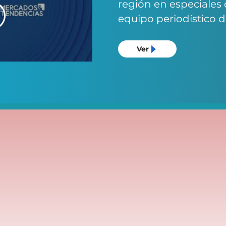
región en especiales 
equipo periodístico d
Ver