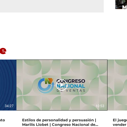
M
c
e
34:27
10:53
nto
Estilos de personalidad y persuasión |
El jueg
Marilís Llobet | Congreso Nacional de
vender