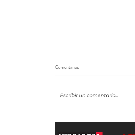
Comentarios
Escribir un comentario...
Costa Rica inicia con un evento
virtual la ruta hacia Innkind FiEd
2026 para debatir el impacto de