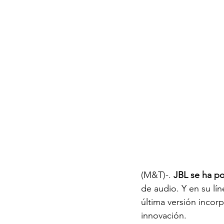
(M&T)-. 
JBL se ha po
de audio. Y en su lí
última versión incor
innovación. 