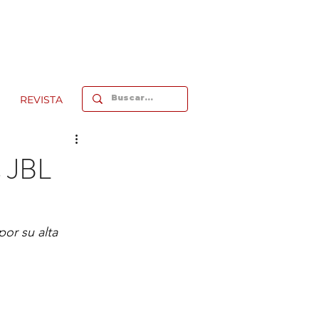
REVISTA
s JBL
or su alta 