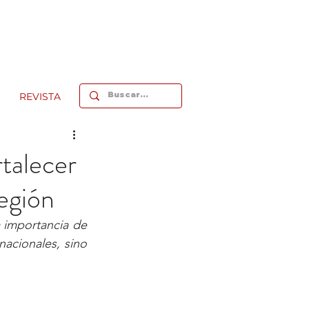
REVISTA
talecer
región
 importancia de 
acionales, sino 