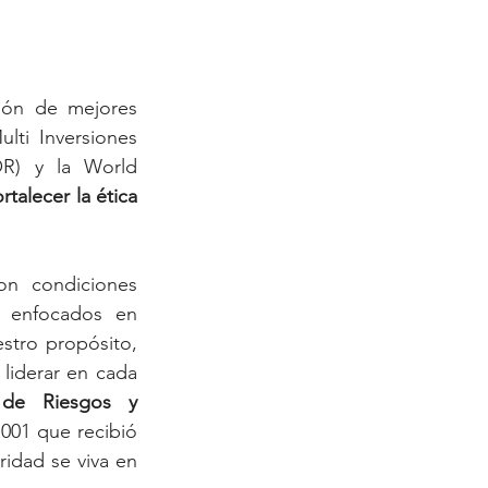
ión de mejores 
ti Inversiones 
R) y la World 
talecer la ética 
n condiciones 
n enfocados en 
stro propósito, 
liderar en cada 
de Riesgos y 
001 que recibió 
idad se viva en 