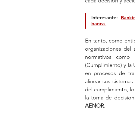
cada decisión y acci
Interesante: 
Bankin
banca 
En tanto, como enti
organizaciones del 
normativos como l
(Cumplimiento) y la
en procesos de tran
alinear sus sistemas
del cumplimiento, lo
la toma de decisione
AENOR.