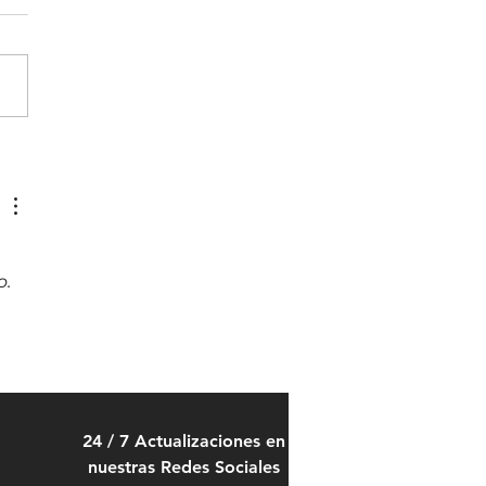
oamérica y el Caribe a dos
idades: Quiénes crecen y por
. 
24 / 7 Actualizaciones en
nuestras Redes Sociales