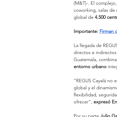
(M&T)-. El complejo
coworking, salas de 
global de 
4.500 cen
Importante: 
Firman c
La llegada de REGUS
directos e indirecto
Guatemala, combin
entorno urbano 
inte
“REGUS Cayalá no es 
global y el dinamism
flexibilidad, seguri
ofrecer”,
 expresó Er
Por su parte 
Julio Ga