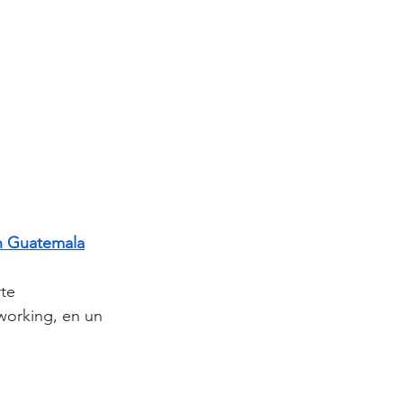
en Guatemala
te 
working, en un 