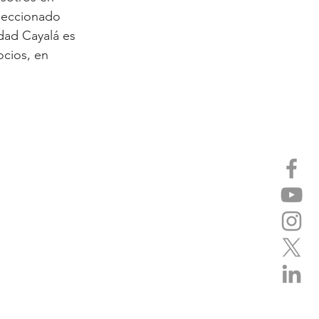
leccionado
dad Cayalá es
ocios, en