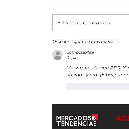
Escribir un comentario...
Evolución Pyme Guatemala 2026
Ordenar según:
Lo más nuevo
reunió a más de 400 empresarios
Compatibility
10 jul
Me sorprende que REGUS a
oficinas y red global, suen
Me gusta
Reacciona
AC