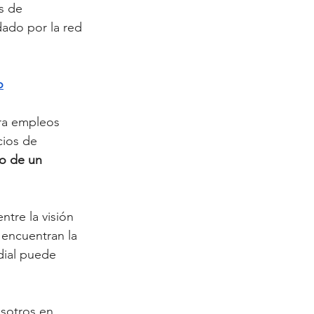
s de 
ado por la red 
o
era empleos
cios de
to de un
tre la visión
 encuentran la 
dial puede 
osotros en