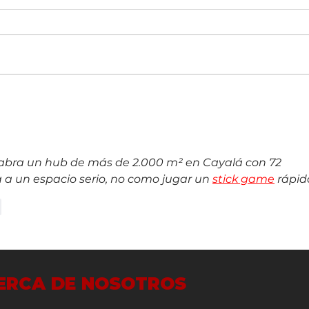
Costa Rica Marriott Hacienda
Centr
Belén cumple 30 años con una
veloc
estrategia basada en innovación y
qué
tradición
bra un hub de más de 2.000 m² en Cayalá con 72 
a a un espacio serio, no como jugar un 
stick game
 rápido
r
ERCA DE NOSOTROS