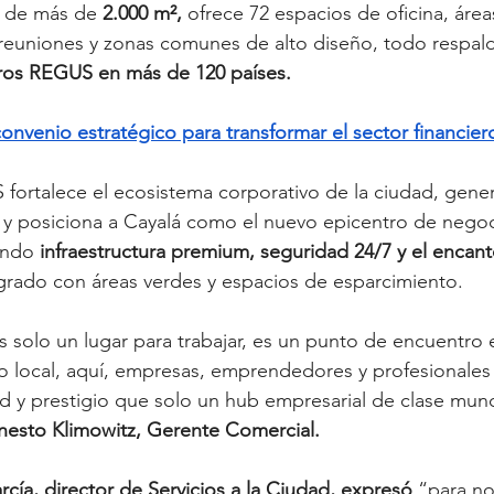
, de más de 
2.000 m², 
ofrece 72 espacios de oficina, área
reuniones y zonas comunes de alto diseño, todo respald
tros REGUS en más de 120 países.
onvenio estratégico para transformar el sector financier
 fortalece el ecosistema corporativo de la ciudad, gen
s y posiciona a Cayalá como el nuevo epicentro de nego
ando
 infraestructura premium, seguridad 24/7 y el encan
grado con áreas verdes y espacios de esparcimiento.
solo un lugar para trabajar, es un punto de encuentro en
o local, aquí, empresas, emprendedores y profesionales
dad y prestigio que solo un hub empresarial de clase mun
nesto Klimowitz, Gerente Comercial.
rcía, director de Servicios a la Ciudad, expresó
 “para n