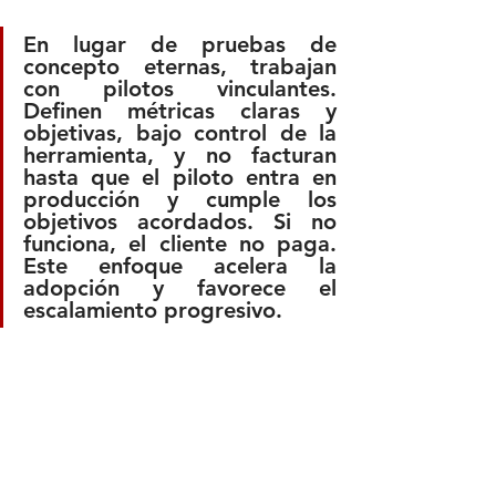
En lugar de pruebas de 
concepto eternas, trabajan 
con pilotos vinculantes. 
Definen métricas claras y 
objetivas, bajo control de la 
herramienta, y no facturan 
hasta que el piloto entra en 
producción y cumple los 
objetivos acordados. Si no 
funciona, el cliente no paga. 
Este enfoque acelera la 
adopción y favorece el 
escalamiento progresivo.
La omnicanalidad más eficiente, según 
Camilo, es híbrida: la IA se ocupa de 
los casos de alta frecuencia y baja 
variabilidad, mientras los equipos 
humanos se concentran en situaciones 