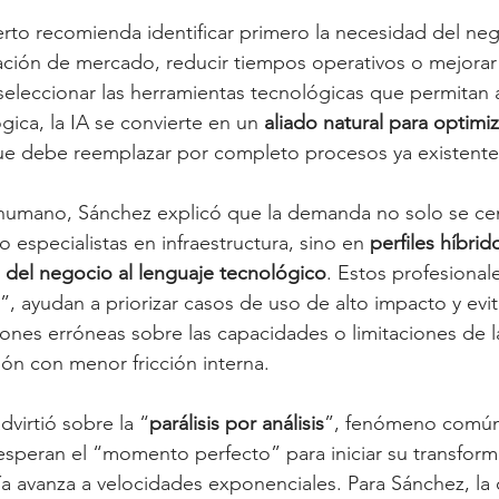
perto recomienda identificar primero la necesidad del 
ación de mercado, reducir tiempos operativos o mejorar e
eleccionar las herramientas tecnológicas que permitan a
ógica, la IA se convierte en un 
aliado natural para optimiz
que debe reemplazar por completo procesos ya existente
 humano, Sánchez explicó que la demanda no solo se cen
 especialistas en infraestructura, sino en 
perfiles híbri
 del negocio al lenguaje tecnológico
. Estos profesionale
, ayudan a priorizar casos de uso de alto impacto y evit
nes erróneas sobre las capacidades o limitaciones de la
ón con menor fricción interna.
virtió sobre la “
parálisis por análisis
”, fenómeno común
speran el “momento perfecto” para iniciar su transforma
ía avanza a velocidades exponenciales. Para Sánchez, la 