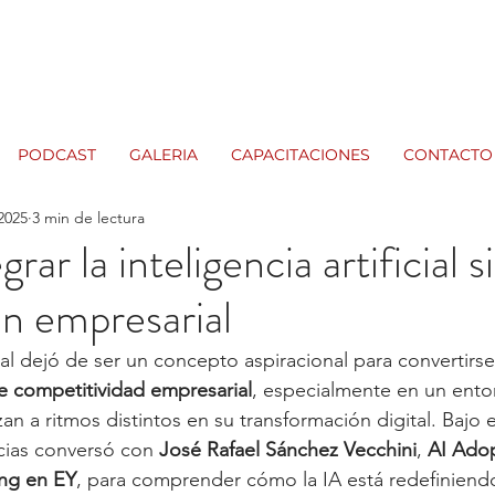
PODCAST
GALERIA
CAPACITACIONES
CONTACTO
 2025
3 min de lectura
ar la inteligencia artificial s
ón empresarial
icial dejó de ser un concepto aspiracional para convertirs
e competitividad empresarial
, especialmente en un ento
n a ritmos distintos en su transformación digital. Bajo 
ias conversó con 
José Rafael Sánchez Vecchini
, 
AI Adop
ng en EY
, para comprender cómo la IA está redefiniend