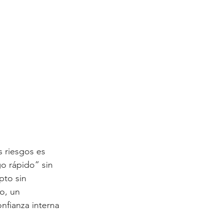
s riesgos es 
o rápido” sin 
pto sin 
o, un 
onfianza interna 