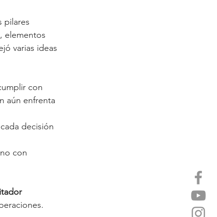
 pilares 
, elementos 
jó varias ideas 
cumplir con 
ón aún enfrenta 
 cada decisión 
 no con 
itador 
operaciones. 