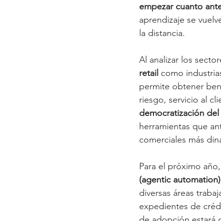
empezar cuanto ant
aprendizaje se vuelv
la distancia.
Al analizar los secto
retail
 como industria
permite obtener bene
riesgo, servicio al c
democratización del
herramientas que an
comerciales más din
Para el próximo año,
(agentic automation)
diversas áreas trabaj
expedientes de crédi
de adopción estará d