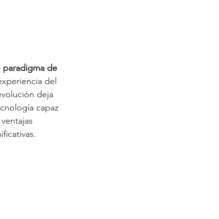
 paradigma de 
experiencia del 
evolución deja 
tecnología capaz 
ventajas 
ficativas.