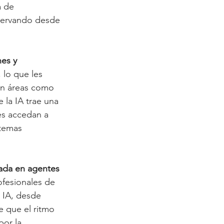
a de 
bservando desde 
es y 
lo que les 
en áreas como 
 la IA trae una 
s accedan a 
temas 
ada en agentes 
fesionales de 
r IA, desde 
 que el ritmo 
or la 