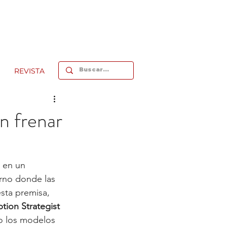
REVISTA
in frenar
e en un 
rno donde las 
esta premisa, 
tion Strategist 
o los modelos 