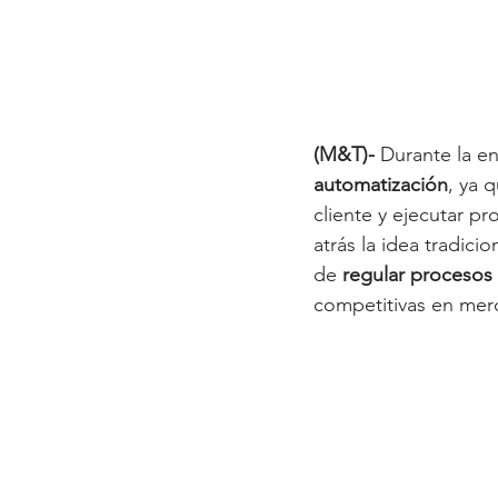
(M&T)-
 Durante la e
automatización
, ya 
cliente y ejecutar p
atrás la idea tradici
de 
regular procesos
competitivas en merc