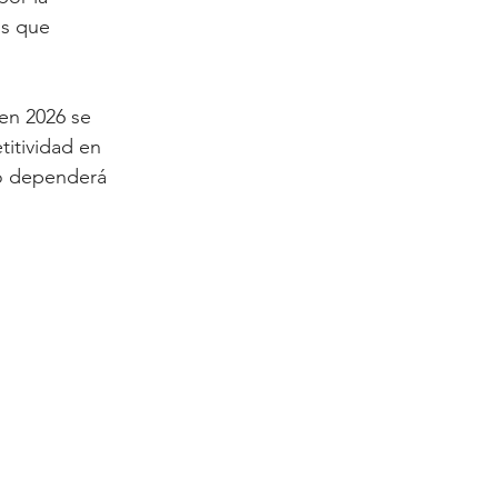
s que 
 en 2026 se 
titividad en 
to dependerá 