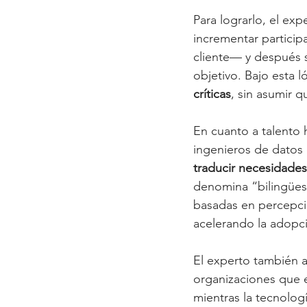
Para lograrlo, el ex
incrementar particip
cliente— y después s
objetivo. Bajo esta l
críticas
, sin asumir 
En cuanto a talento
ingenieros de datos o
traducir necesidades
denomina “bilingües”
basadas en percepcio
acelerando la adopci
El experto también ad
organizaciones que e
mientras la tecnolog