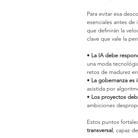
Para evitar esa desc
esenciales antes de in
que definirán la velo
clave que vale la pe
• 
La IA debe respond
una moda tecnológic
retos de madurez en 
• 
La gobernanza es 
asistida por algorit
• 
Los proyectos deb
ambiciones despropo
Estos puntos fortale
transversal
, capaz de