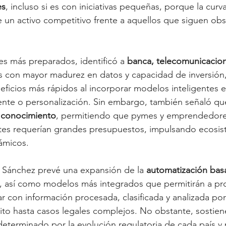
es
, incluso si es con iniciativas pequeñas, porque la curv
e un activo competitivo frente a aquellos que siguen o
res más preparados, identificó a 
banca, telecomunicacion
s con mayor madurez en datos y capacidad de inversión, 
ficios más rápidos al incorporar modelos inteligentes 
liente o personalización. Sin embargo, también señaló que
 conocimiento
, permitiendo que pymes y emprendedore
tes requerían grandes presupuestos, impulsando ecosis
ámicos.
 Sánchez prevé una expansión de la 
automatización bas
, así como modelos más integrados que permitirán a pro
ar con información procesada, clasificada y analizada po
to hasta casos legales complejos. No obstante, sostiene
eterminado por la evolución regulatoria de cada país y p