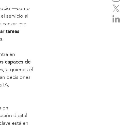
negocio —como 
l servicio al 
lcanzar ese 
ar tareas 
s.
tra en 
dos capaces de 
s, a quienes él 
an decisiones 
 IA, 
 en 
ción digital 
clave está en 