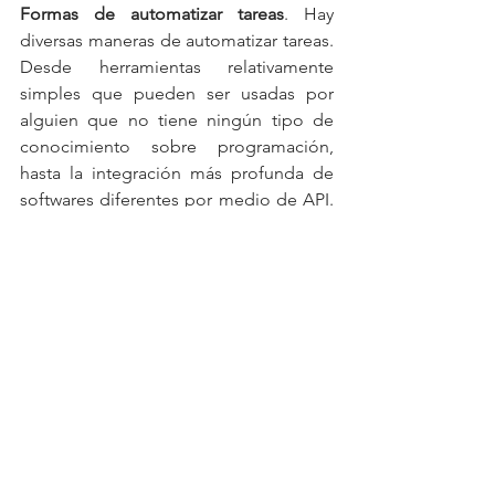
Formas de automatizar tareas
. Hay 
diversas maneras de automatizar tareas. 
Desde herramientas relativamente 
simples que pueden ser usadas por 
alguien que no tiene ningún tipo de 
conocimiento sobre programación, 
hasta la integración más profunda de 
softwares diferentes por medio de API. 
En el caso de las aplicaciones de 
negocio, como un 
Enterprise Resource 
Planning
  (ERP) o un 
Human Capital 
Management
 (HCM) en la nube esa 
automatización muchas veces puede 
ser hecha por el equipo responsable 
del sistema. 
Ambos incorporan recursos de 
inteligencia artificial, lo cual le permite 
aprender a medida que el sistema es 