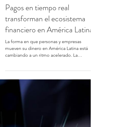
Banca y Finanzas
Pagos en tiempo real
transforman el ecosistema
financiero en América Latina
La forma en que personas y empresas
mueven su dinero en América Latina está
cambiando a un ritmo acelerado. La
reducción del uso de efectivo, el
crecimiento del comercio electrónico y la
presión por mayor inclusión financiera están
empujando a los sistemas de pago a
evolucionar hacia esquemas más rápidos,
interoperables y seguros, en un contexto
donde la tecnología se vuelve un habilitador
clave del desarrollo económico regional.