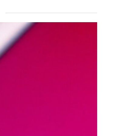
mil millones en inversión publicitaria y un
ROAS de hasta 5.1x en campañas host-read,
el podcast advertising ya no es un canal
experimental. Es el medio con mayor
intención de compra disponible hoy, y la
mayoría de las marcas en Latinoamérica aún
no lo está aprovechando. Por: Lic. Ronald
Meneses Consultor Senior de Marketing |
Orlando, FL (M&T)-. Hace algunos meses,
tras liderar una profunda investigación de
mercado y varias sesion