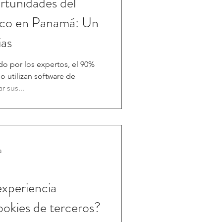
rtunidades del
ico en Panamá: Un
ias
o por los expertos, el 90%
o utilizan software de
 sus...
a
experiencia
ookies de terceros?