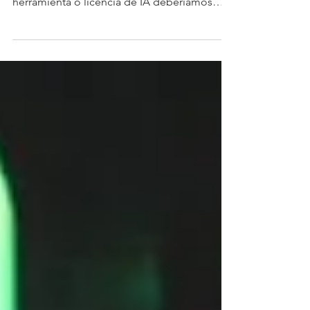
se hacen la pregunta equivocada: “¿Qué
herramienta o licencia de IA deberíamos
comprar para ser más competitivos?” Pero el
verdadero riesgo no empieza el día que
firmas el contrato con un proveedor; ya está
ocurriendo ahora mismo dentro de tus
sistemas. En el episodio 54 de Prompt IT!
abordamos un diagnóstico incómodo pero
urgente para la alta dirección: la gobernanza
de datos y el peligro invisible del Shadow AI.
(M&T)-. Se estima q