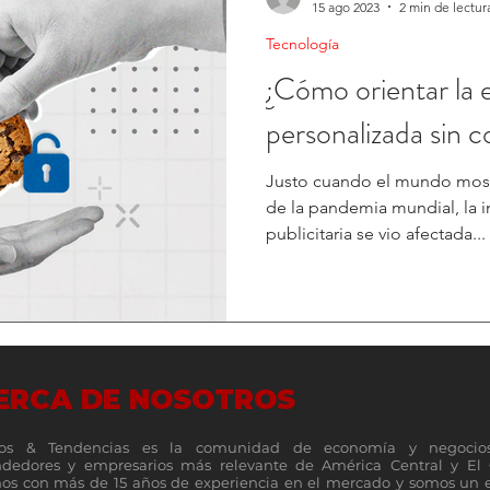
15 ago 2023
2 min de lectur
Tecnología
¿Cómo orientar la 
personalizada sin c
Justo cuando el mundo most
de la pandemia mundial, la i
publicitaria se vio afectada...
ERCA DE NOSOTROS
os & Tendencias es la comunidad de economía y negocio
dedores y empresarios más relevante de América Central y El 
s con más de 15 años de experiencia en el mercado y somos un 