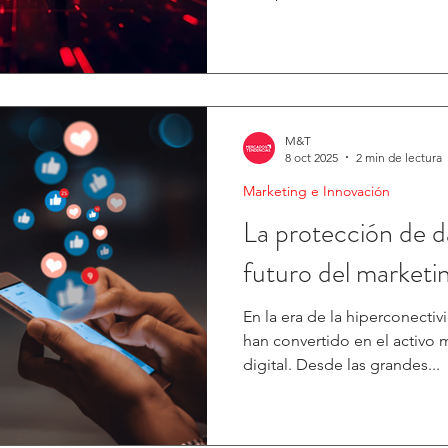
audiencias y personalizar anu
de privacidad, los cambios 
mayor exigencia de transpar
modelo. Las marcas deben a
consumidor sin depender d
permanente de su actividad d
M&T
8 oct 2025
2 min de lectura
marketing sin cookies
Marketing e Innovación
La protección de d
futuro del marketin
En la era de la hiperconectiv
han convertido en el activo
digital. Desde las grandes...