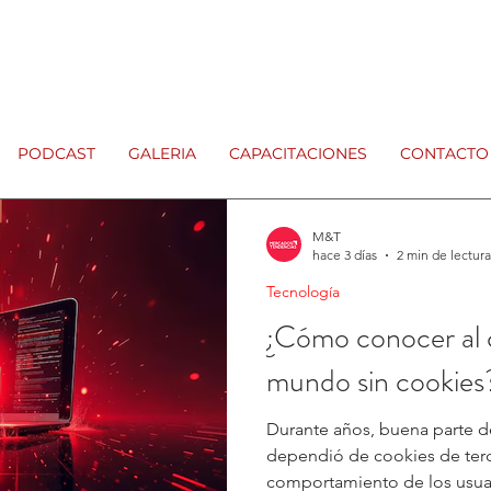
PODCAST
GALERIA
CAPACITACIONES
CONTACTO
M&T
hace 3 días
2 min de lectura
Tecnología
¿Cómo conocer al 
mundo sin cookies
Durante años, buena parte de
dependió de cookies de terc
comportamiento de los usuari