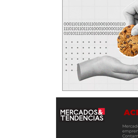
AC
Mercad
empren
Contamo