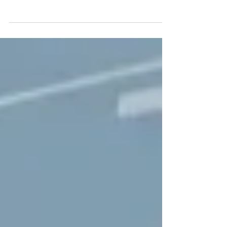
inflación, el endurecimiento monetario y la
volatilidad global, el mercado de fusiones y
adquisiciones comienza a mostrar señales
de recuperación. (M&T)-. De cara al 2026, los
inversionistas están reactivando su interés
por comprar compañías estratégicas,
especialmente en sectores que han logrado
consolidar modelos estables y escalables.
En este nuevo ciclo, América Latina y el
Caribe se posicionan nuevamente como
territorios atracti