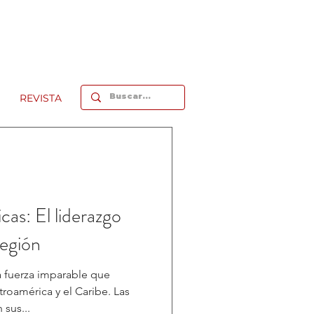
REVISTA
as: El liderazgo
región
a fuerza imparable que
troamérica y el Caribe. Las
sus...