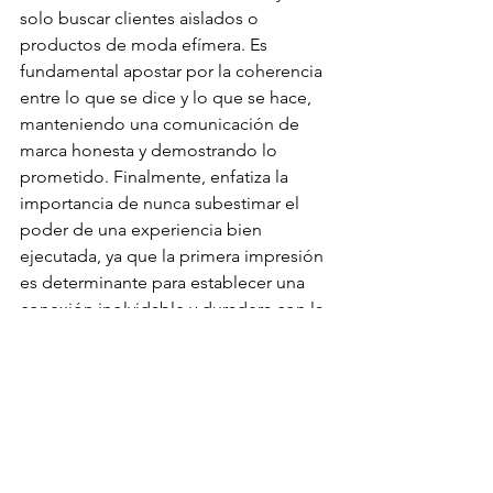
solo buscar clientes aislados o 
productos de moda efímera. Es 
fundamental apostar por la coherencia 
entre lo que se dice y lo que se hace, 
manteniendo una comunicación de 
marca honesta y demostrando lo 
prometido. Finalmente, enfatiza la 
importancia de nunca subestimar el 
poder de una experiencia bien 
ejecutada, ya que la primera impresión 
es determinante para establecer una 
conexión inolvidable y duradera con la 
comunidad.
Xiaomi ha demostrado que su 
liderazgo en América Central no es 
solo el resultado de productos 
innovadores, sino de una estrategia 
centrada en el ser humano, la 