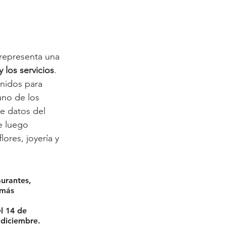
 representa una 
 los servicios
. 
nidos para 
uno de los 
e datos del 
e luego 
ores, joyería y 
urantes, 
 más 
 
l 14 de 
 diciembre
.