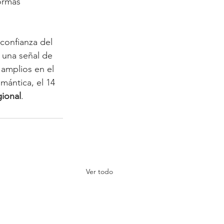
formas 
confianza del 
 una señal de 
 amplios en el 
mántica, el 14 
ional
.
Ver todo