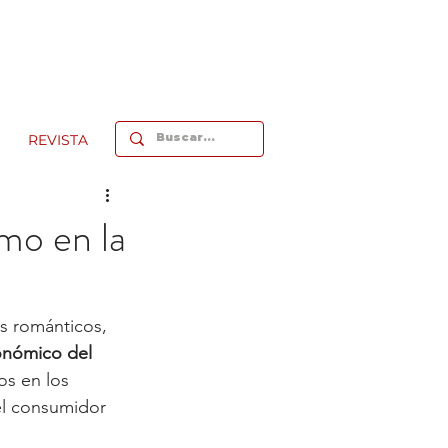
REVISTA
mo en la
s románticos, 
onómico del 
os en los 
el consumidor 