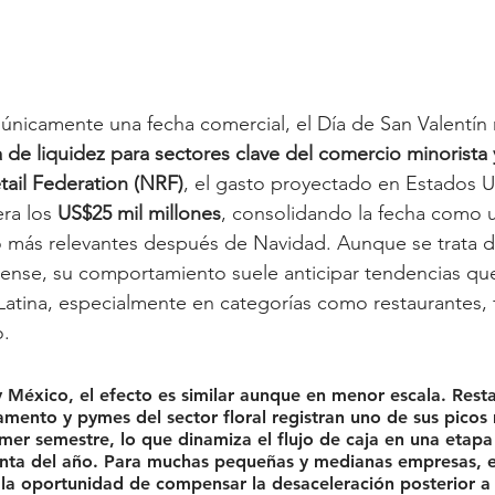
 únicamente una fecha comercial, el Día de San Valentín
 de liquidez para sectores clave del comercio minorista y
tail Federation (NRF)
, el gasto proyectado en Estados U
ra los 
US$25 mil millones
, consolidando la fecha como 
más relevantes después de Navidad. Aunque se trata d
nse, su comportamiento suele anticipar tendencias qu
atina, especialmente en categorías como restaurantes, fl
o.
 México, el efecto es similar aunque en menor escala. Resta
mento y pymes del sector floral registran uno de sus 
picos
imer semestre
, lo que dinamiza el flujo de caja en una etapa
enta del año. Para muchas pequeñas y medianas empresas, e
 la oportunidad de 
compensar la desaceleración posterior a