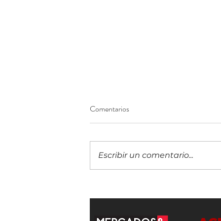
Comentarios
Escribir un comentario...
¡Construyendo el futuro
financiero! Llega a Guatemala la
IX edición del 5B Digital Summit