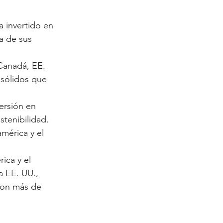
 invertido en 
a de sus 
Canadá, EE. 
sólidos que 
ersión en 
tenibilidad. 
mérica y el 
ica y el 
 EE. UU., 
con más de 