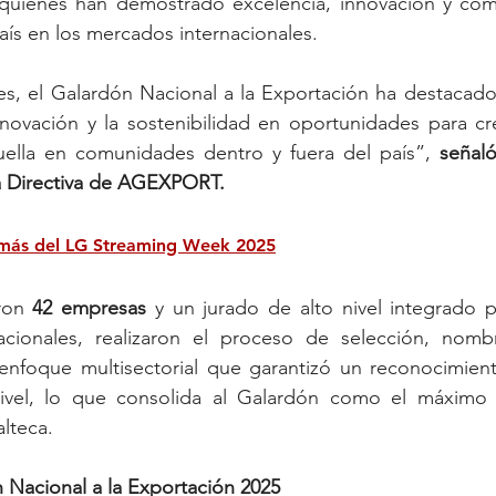
s, quienes han demostrado excelencia, innovación y com
aís en los mercados internacionales. 
es, el Galardón Nacional a la Exportación ha destacado
novación y la sostenibilidad en oportunidades para crece
ella en comunidades dentro y fuera del país”, 
señaló
ta Directiva de AGEXPORT.
más del LG Streaming Week 2025
ron 
42 empresas
 y un jurado de alto nivel integrado po
acionales, realizaron el proceso de selección, nomb
 enfoque multisectorial que garantizó un reconocimient
ivel, lo que consolida al Galardón como el máximo di
lteca.
n Nacional a la Exportación 2025 