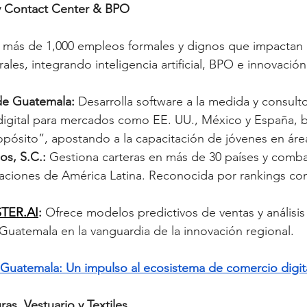
 y Contact Center & BPO
 más de 1,000 empleos formales y dignos que impactan 
les, integrando inteligencia artificial, BPO e innovación
de Guatemala:
 Desarrolla software a la medida y consulto
digital para mercados como EE. UU., México y España, b
opósito”, apostando a la capacitación de jóvenes en áre
s, S.C.:
 Gestiona carteras en más de 30 países y comba
 naciones de América Latina. Reconocida por rankings c
TER.AI
:
 Ofrece modelos predictivos de ventas y análisis
Guatemala en la vanguardia de la innovación regional.
Guatemala: Un impulso al ecosistema de comercio digit
as, Vestuario y Textiles