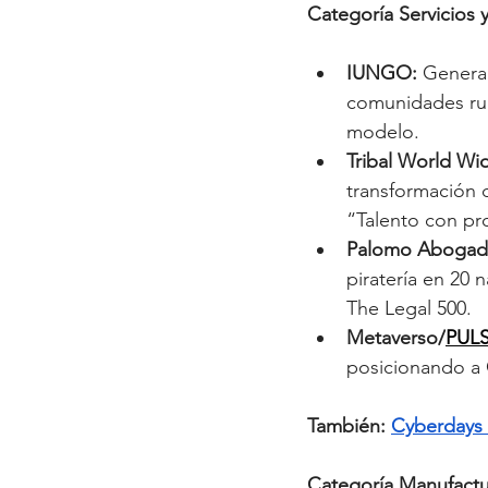
Categoría Servicios
IUNGO:
 Genera
comunidades rura
modelo.
Tribal World Wi
transformación 
“Talento con pr
Palomo Abogado
piratería en 20
The Legal 500.
Metaverso/
PULS
posicionando a 
También: 
Cyberdays 
Categoría Manufactur