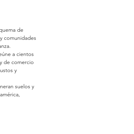
squema de 
s y comunidades 
anza.
eúne a cientos 
 y de comercio 
ustos y 
eran suelos y 
américa, 